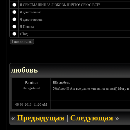
Я СЕКСМАШИНА! ЛЮБОВЬ НИЧТО! СЕКаС ВСЁ!
Я девственник
Я девственница
Я Пепяка
яПод
 0
любовь
Panica
RE: любовь
Unregistered
Убийцоо!!! А я все равно живая..ня ня ня))) Могу и 
08-09-2010, 11:20 AM
«
Предыдущая
|
Следующая
»