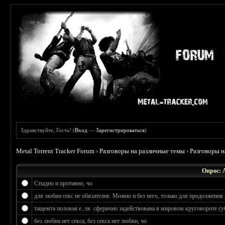
Здравствуйте, Гость! (
Вход
—
Зарегистрироваться
)
Metal Torrent Tracker Forum
›
Разговоры на различные темы
›
Разговоры 
Опрос: 
Стыдно и противно, чо
для любви секс не обязателне. Можно и без него, только для продолжения 
тащемта половая е..ля сферично задействована в мировом круговороте су
без любви нет секса, без секса нет любви, чо