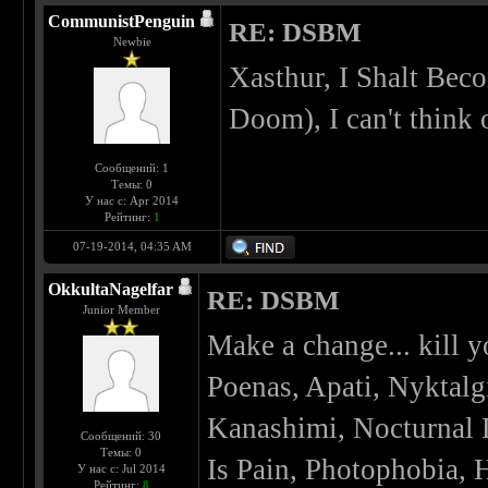
CommunistPenguin
RE: DSBM
Newbie
Xasthur, I Shalt Bec
Doom), I can't think
Сообщений: 1
Темы: 0
У нас с: Apr 2014
Рейтинг:
1
07-19-2014, 04:35 AM
OkkultaNagelfar
RE: DSBM
Junior Member
Make a change... kill y
Poenas, Apati, Nyktalg
Kanashimi, Nocturnal 
Сообщений: 30
Темы: 0
Is Pain, Photophobia, 
У нас с: Jul 2014
Рейтинг:
8