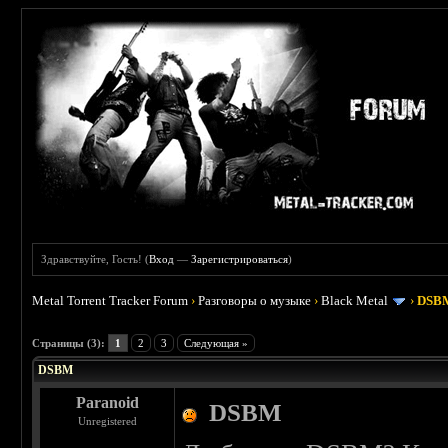
Здравствуйте, Гость! (
Вход
—
Зарегистрироваться
)
Metal Torrent Tracker Forum
›
Разговоры о музыке
›
Black Metal
›
DSB
 3.67
Страницы (3):
1
2
3
Следующая »
DSBM
Paranoid
DSBM
Unregistered