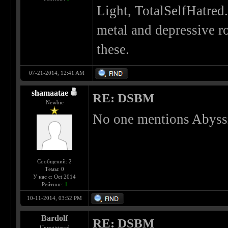
Light, TotalSelfHatred
metal and depressive r
these.
07-21-2014, 12:41 AM
shamaatae
RE: DSBM
Newbie
No one mentions Abyss
Сообщений: 2
Темы: 0
У нас с: Oct 2014
Рейтинг:
1
10-11-2014, 03:52 PM
Bardolf
RE: DSBM
Unregistered