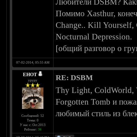
Любители DSBM? Каки
Помимо Xasthur, конеч
Change.. Kill Yourself,
Nocturnal Depression.
[общий разговор о гру
07-02-2014, 05:55 AM
EHOT
RE: DSBM
уруру
Thy Light, ColdWorld,
Forgotten Tomb и пож
любимый стиль из блека
Сообщений: 52
Темы: 0
У нас с: Oct 2013
Рейтинг:
36