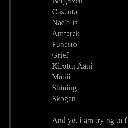
Bergrizen
Cuscuta
Nae'blis
Amfarek
Funesto
Grief
Kirottu Ääni
Manii
Shining
Skogen
And yet i am trying to 