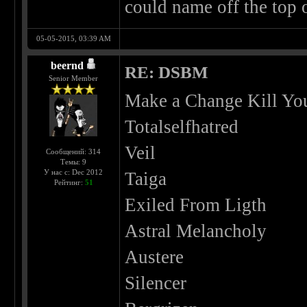
could name off the top 
05-05-2015, 03:39 AM
beernd
RE: DSBM
Senior Member
Make a Change Kill You
Totalselfhatred
Veil
Сообщений: 314
Темы: 9
У нас с: Dec 2012
Taiga
Рейтинг:
51
Exiled From Ligth
Astral Melancholy
Austere
Silencer