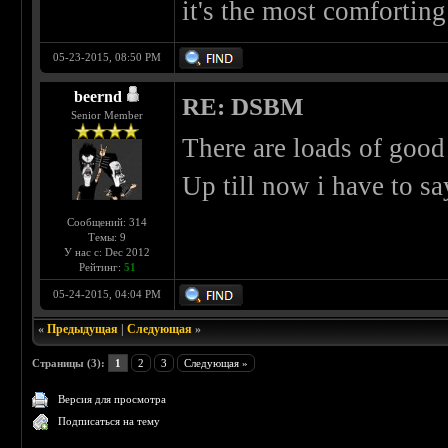
it's the most comfortin
05-23-2015, 08:50 PM
beernd
RE: DSBM
Senior Member
There are loads of goo
Up till now i have to sa
Сообщений: 314
Темы: 9
У нас с: Dec 2012
Рейтинг:
51
05-24-2015, 04:04 PM
«
Предыдущая
|
Следующая
»
Страницы (3):
1
2
3
Следующая »
Версия для просмотра
Подписаться на тему