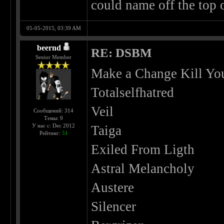
could name off the top 
05-05-2015, 03:39 AM
beernd
RE: DSBM
Senior Member
Make a Change Kill You
Totalselfhatred
Veil
Сообщений: 314
Темы: 9
У нас с: Dec 2012
Taiga
Рейтинг:
51
Exiled From Ligth
Astral Melancholy
Austere
Silencer