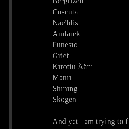
Bergrizen
Cuscuta
Nae'blis
Amfarek
Funesto
Grief
Kirottu Ääni
Manii
Shining
Skogen
And yet i am trying to 