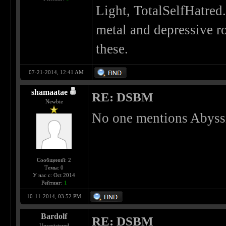
Light, TotalSelfHatred
metal and depressive r
these.
07-21-2014, 12:41 AM
shamaatae
RE: DSBM
Newbie
No one mentions Abyss
Сообщений: 2
Темы: 0
У нас с: Oct 2014
Рейтинг:
1
10-11-2014, 03:52 PM
Bardolf
RE: DSBM
Unregistered