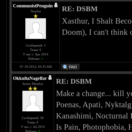
CommunistPenguin
RE: DSBM
Newbie
Xasthur, I Shalt Bec
Doom), I can't think
Сообщений: 1
Темы: 0
У нас с: Apr 2014
Рейтинг:
1
07-19-2014, 04:35 AM
OkkultaNagelfar
RE: DSBM
Junior Member
Make a change... kill y
Poenas, Apati, Nyktalg
Kanashimi, Nocturnal 
Сообщений: 30
Темы: 0
Is Pain, Photophobia, 
У нас с: Jul 2014
Рейтинг:
8