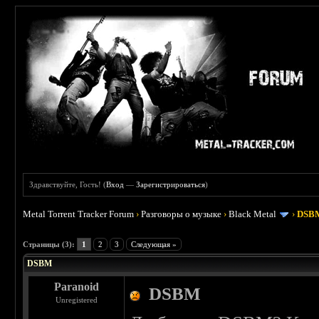
Здравствуйте, Гость! (
Вход
—
Зарегистрироваться
)
Metal Torrent Tracker Forum
›
Разговоры о музыке
›
Black Metal
›
DSB
 3.67
Страницы (3):
1
2
3
Следующая »
DSBM
Paranoid
DSBM
Unregistered