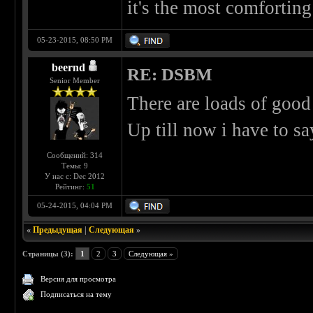
it's the most comfortin
05-23-2015, 08:50 PM
beernd
RE: DSBM
Senior Member
There are loads of goo
Up till now i have to sa
Сообщений: 314
Темы: 9
У нас с: Dec 2012
Рейтинг:
51
05-24-2015, 04:04 PM
«
Предыдущая
|
Следующая
»
Страницы (3):
1
2
3
Следующая »
Версия для просмотра
Подписаться на тему