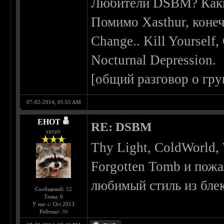
Любители DSBM? Каки
Помимо Xasthur, конеч
Change.. Kill Yourself,
Nocturnal Depression.
[общий разговор о гру
07-02-2014, 05:55 AM
EHOT
RE: DSBM
уруру
Thy Light, ColdWorld,
Forgotten Tomb и пож
любимый стиль из блека
Сообщений: 52
Темы: 0
У нас с: Oct 2013
Рейтинг:
36