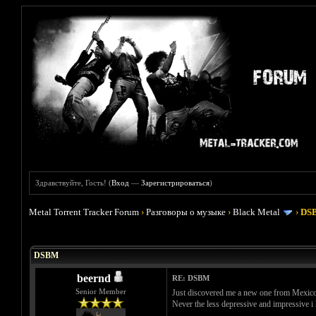
Здравствуйте, Гость! (
Вход
—
Зарегистрироваться
)
Metal Torrent Tracker Forum
›
Разговоры о музыке
›
Black Metal
›
DS
Голосов: 3 - Средняя оценка: 3.67
1
2
3
4
5
DSBM
beernd
RE: DSBM
Senior Member
Just discovered me a new one from Mexico.
Never the less depressive and impressive i 