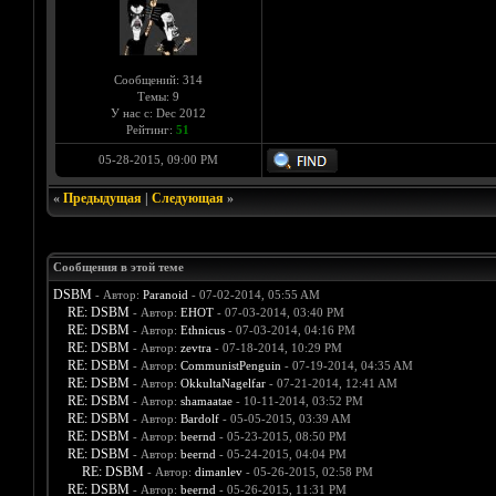
Сообщений: 314
Темы: 9
У нас с: Dec 2012
Рейтинг:
51
05-28-2015, 09:00 PM
«
Предыдущая
|
Следующая
»
Сообщения в этой теме
DSBM
- Автор:
Paranoid
- 07-02-2014, 05:55 AM
RE: DSBM
- Автор:
EHOT
- 07-03-2014, 03:40 PM
RE: DSBM
- Автор:
Ethnicus
- 07-03-2014, 04:16 PM
RE: DSBM
- Автор:
zevtra
- 07-18-2014, 10:29 PM
RE: DSBM
- Автор:
CommunistPenguin
- 07-19-2014, 04:35 AM
RE: DSBM
- Автор:
OkkultaNagelfar
- 07-21-2014, 12:41 AM
RE: DSBM
- Автор:
shamaatae
- 10-11-2014, 03:52 PM
RE: DSBM
- Автор:
Bardolf
- 05-05-2015, 03:39 AM
RE: DSBM
- Автор:
beernd
- 05-23-2015, 08:50 PM
RE: DSBM
- Автор:
beernd
- 05-24-2015, 04:04 PM
RE: DSBM
- Автор:
dimanlev
- 05-26-2015, 02:58 PM
RE: DSBM
- Автор:
beernd
- 05-26-2015, 11:31 PM