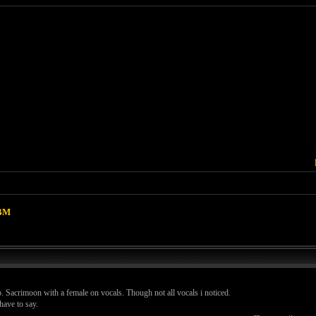
BM
 Sacrimoon with a female on vocals. Though not all vocals i noticed.
have to say.