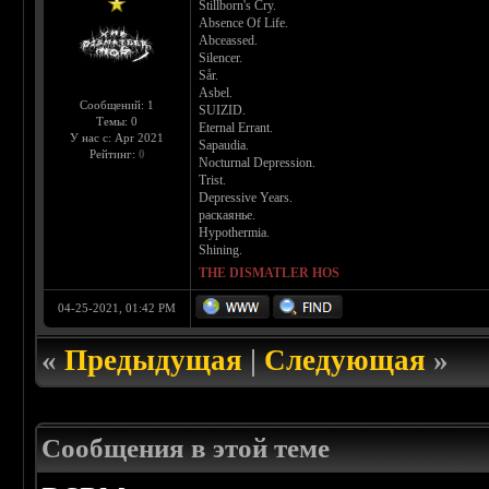
Stillborn's Cry.
Absence Of Life.
Abceassed.
Silencer.
Sår.
Asbel.
Сообщений: 1
SUIZID.
Темы: 0
Eternal Errant.
У нас с: Apr 2021
Sapaudia.
Рейтинг:
0
Nocturnal Depression.
Trist.
Depressive Years.
раскаянье.
Hypothermia.
Shining.
THE DISMATLER HOS
04-25-2021, 01:42 PM
«
Предыдущая
|
Следующая
»
Сообщения в этой теме