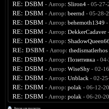
RE: DSBM
- Автор:
Sliron4
- 05-27-
RE: DSBM
- Автор:
beernd
- 05-28-
RE: DSBM
- Автор:
behemoth1349
-
RE: DSBM
- Автор:
DekkerCadaver
RE: DSBM
- Автор:
ShadowQueen6
RE: DSBM
- Автор:
thedismatlerhos
RE: DSBM
- Автор:
Позитивка
- 04
RE: DSBM
- Автор:
WiseShy
- 02-1
RE: DSBM
- Автор:
Unblack
- 02-25
RE: DSBM
- Автор:
polak
- 06-12-2
RE: DSBM
- Автор:
polak
- 06-20-2
Версия для просмотра