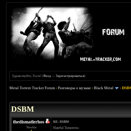
Здравствуйте, Гость! (
Вход
—
Зарегистрироваться
)
Metal Torrent Tracker Forum
›
Разговоры о музыке
›
Black Metal
›
DSB
 3.67
DSBM
thedismatlerhos
RE: DSBM
Newbie
Hateful Tomorrow.