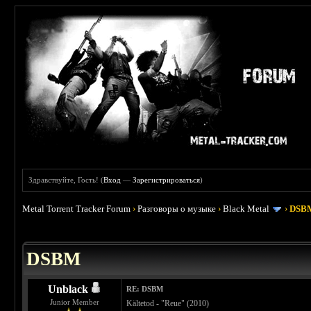
Здравствуйте, Гость! (
Вход
—
Зарегистрироваться
)
Metal Torrent Tracker Forum
›
Разговоры о музыке
›
Black Metal
›
DSB
 3.67
DSBM
Unblack
RE: DSBM
Junior Member
Kältetod - "Reue" (2010)