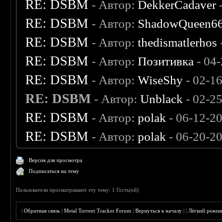
RE: DSBM
- Автор:
DekkerCadaver
RE: DSBM
- Автор:
ShadowQueen6
RE: DSBM
- Автор:
thedismatlerhos
RE: DSBM
- Автор:
Позитивка
- 04
RE: DSBM
- Автор:
WiseShy
- 02-1
RE: DSBM
- Автор:
Unblack
- 02-2
RE: DSBM
- Автор:
polak
- 06-12-2
RE: DSBM
- Автор:
polak
- 06-20-2
Версия для просмотра
Подписаться на тему
Пользователи просматривают эту тему: 1 Гость(ей)
|
Обратная связь
|
Metal Torrent Tracker Forum
|
Вернуться к началу
|
|
Лёгкий режи