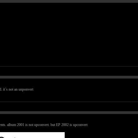
d. it`s not an unponvert
ents. album 2001 is not upconvert. but EP 2002 is upconvert