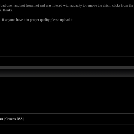
 bad one , and not from me) and was filtered with audacity to remove the chic n clicks from the re
s. thanks.
. if anyone have it in proper quality please upload it.
им
|
Список RSS
|