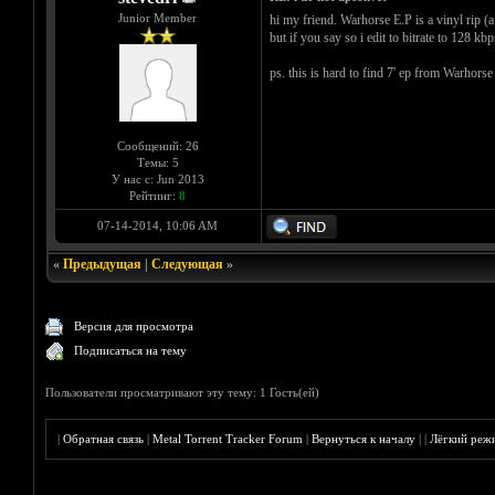
Junior Member
hi my friend. Warhorse E.P is a vinyl rip (a
but if you say so i edit to bitrate to 128 kbp
ps. this is hard to find 7' ep from Warhorse 
Сообщений: 26
Темы: 5
У нас с: Jun 2013
Рейтинг:
8
07-14-2014, 10:06 AM
«
Предыдущая
|
Следующая
»
Версия для просмотра
Подписаться на тему
Пользователи просматривают эту тему: 1 Гость(ей)
|
Обратная связь
|
Metal Torrent Tracker Forum
|
Вернуться к началу
|
|
Лёгкий реж