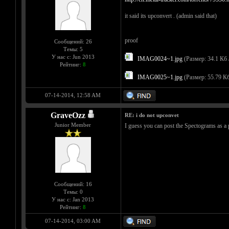
it said its upconvert . (admin said that)
proof
Сообщений: 26
Темы: 5
У нас с: Jun 2013
IMAG0024~1.jpg
(Размер: 34.1 Кб 
Рейтинг:
8
IMAG0025~1.jpg
(Размер: 55.79 Кб
07-14-2014, 12:58 AM
GraveOzz
RE: i do not upconvet
Junior Member
I guess you can post the Spectograms as a 
Сообщений: 16
Темы: 0
У нас с: Jan 2013
Рейтинг:
8
07-14-2014, 03:00 AM