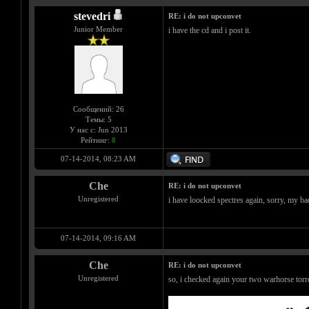
stevedri
RE: i do not upconvet
Junior Member
i have the cd and i post it.
Сообщений: 26
Темы: 5
У нас с: Jun 2013
Рейтинг:
8
07-14-2014, 08:23 AM
Che
RE: i do not upconvet
Unregistered
i have loocked spectres again, sorry, my ba
07-14-2014, 09:16 AM
Che
RE: i do not upconvet
Unregistered
so, i checked again your two warhorse torr