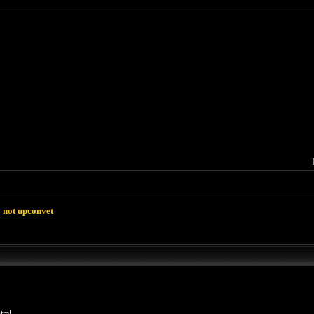
o not upconvet
html