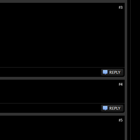
#3
#4
#5