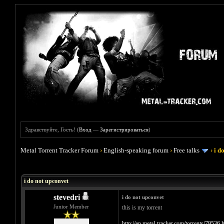
Здравствуйте, Гость! (
Вход
—
Зарегистрироваться
)
Metal Torrent Tracker Forum
›
English-speaking forum
›
Free talks
›
i d
Голосов: 0 - Средняя оценка: 0
1
2
3
4
5
i do not upconvet
stevedri
i do not upconvet
Junior Member
this is my torrent
http://en.metal-tracker.com/torrents/79536.