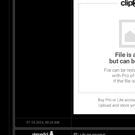
07-14-2014, 09:24 AM
stevedri
RE: i do not upconvet