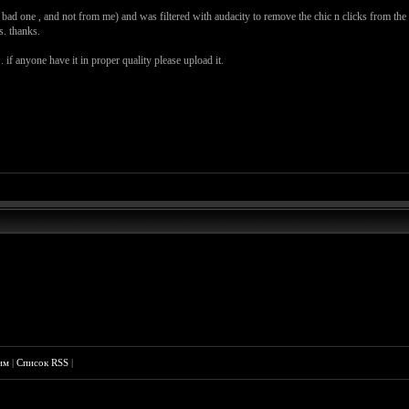
 bad one , and not from me) and was filtered with audacity to remove the chic n clicks from the re
s. thanks.
. if anyone have it in proper quality please upload it.
им
|
Список RSS
|