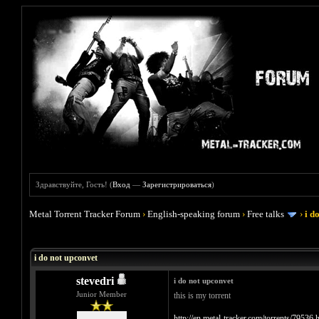
Здравствуйте, Гость! (
Вход
—
Зарегистрироваться
)
Metal Torrent Tracker Forum
›
English-speaking forum
›
Free talks
›
i d
Голосов: 0 - Средняя оценка: 0
1
2
3
4
5
i do not upconvet
stevedri
i do not upconvet
Junior Member
this is my torrent
http://en.metal-tracker.com/torrents/79536.