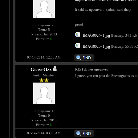
it said its upconvert . (admin said that)
proof
Сообщений: 26
Темы: 5
У нас с: Jun 2013
IMAG0024~1.jpg
(Размер: 34.1 Кб 
Рейтинг:
8
IMAG0025~1.jpg
(Размер: 55.79 Кб
07-14-2014, 12:58 AM
GraveOzz
RE: i do not upconvet
Junior Member
I guess you can post the Spectograms as a 
Сообщений: 16
Темы: 0
У нас с: Jan 2013
Рейтинг:
8
07-14-2014, 03:00 AM