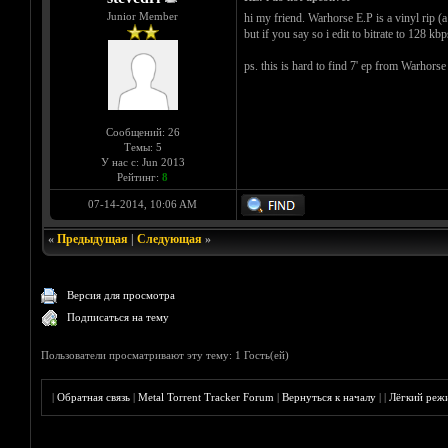
Junior Member
hi my friend. Warhorse E.P is a vinyl rip (a
but if you say so i edit to bitrate to 128 kbp
ps. this is hard to find 7' ep from Warhorse 
Сообщений: 26
Темы: 5
У нас с: Jun 2013
Рейтинг:
8
07-14-2014, 10:06 AM
«
Предыдущая
|
Следующая
»
Версия для просмотра
Подписаться на тему
Пользователи просматривают эту тему: 1 Гость(ей)
|
Обратная связь
|
Metal Torrent Tracker Forum
|
Вернуться к началу
|
|
Лёгкий реж