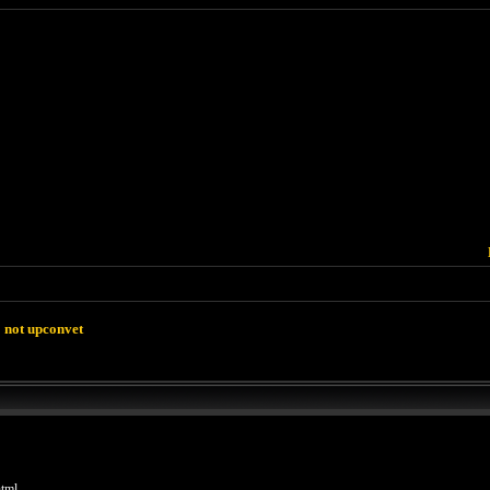
o not upconvet
html