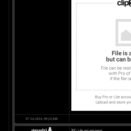
07-14-2014, 09:24 AM
stevedri
RE: i do not upconvet