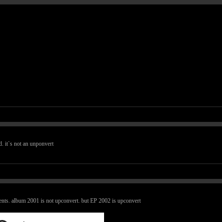
d. it`s not an unponvert
ents. album 2001 is not upconvert. but EP 2002 is upconvert