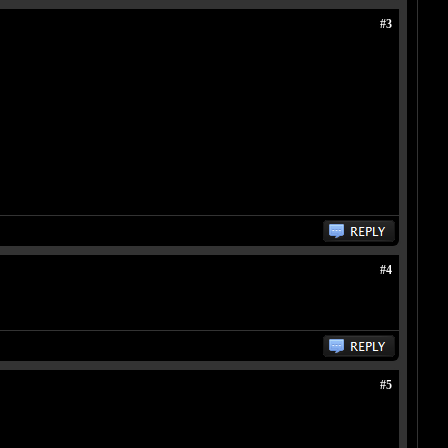
#3
#4
#5