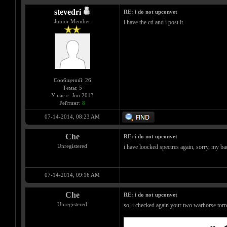
stevedri
RE: i do not upconvet
Junior Member
i have the cd and i post it.
Сообщений: 26
Темы: 5
У нас с: Jun 2013
Рейтинг:
8
07-14-2014, 08:23 AM
Che
RE: i do not upconvet
Unregistered
i have loocked spectres again, sorry, my ba
07-14-2014, 09:16 AM
Che
RE: i do not upconvet
Unregistered
so, i checked again your two warhorse torr