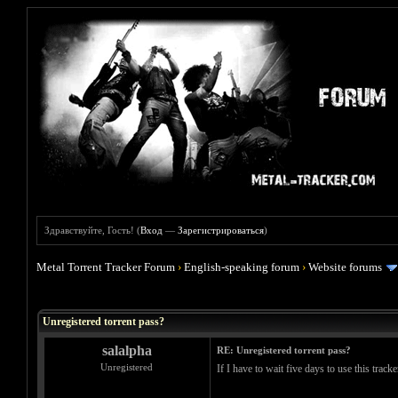
Здравствуйте, Гость! (
Вход
—
Зарегистрироваться
)
Metal Torrent Tracker Forum
›
English-speaking forum
›
Website forums
Голосов: 0 - Средняя оценка: 0
1
2
3
4
5
Unregistered torrent pass?
salalpha
RE: Unregistered torrent pass?
Unregistered
If I have to wait five days to use this track