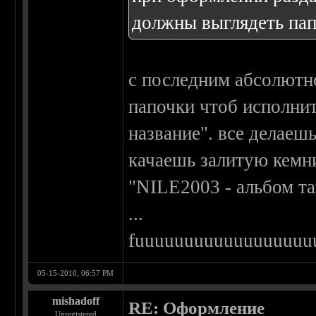
должны выглядеть пап
с последним абсолютн
папочки чтоб исполнит
название". все делаешь
качаешь залитую кемн
"NILE2003 - альбом т
...
fuuuuuuuuuuuuuuuuuu
05-15-2010, 06:57 PM
mishadoff
RE: Оформление
Unregistered