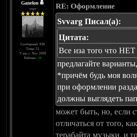
Ganelon
RE: Оформление
упрт
Svvarg Писал(а):
Цитата:
Сообщений: 936
Все иза того что Н
Темы: 51
У нас с: Nov 2009
Рейтинг:
38
предлагайте варианты
*причём будь моя воля
при оформлении раздач
должны выглядеть пап
может быть, но, если с
отличаться от того, к
терабайта музыки, и то