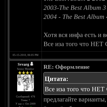
2003-The Best Album 3
2004 - The Best Album
Хотя вся инфа есть и в
Все иза того что Н
05-15-2010, 06:05 PM
Svvarg
RE: Оформление
Senior Member
Цитата:
Все иза того что Н
Сообщений: 476
предлагайте варианты,
Темы: 7
У нас с: Oct 2009