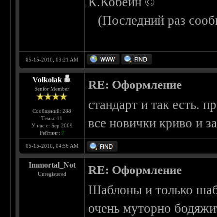
К.Кобейн ©
(Последний раз сооб
05-15-2010, 03:21 AM
Volkolak
RE: Оформление
Senior Member
стандарт и так есть.
Сообщений: 288
Темы: 11
все новички криво и з
У нас с: Sep 2009
Рейтинг:
7
05-15-2010, 04:56 AM
Immortal_Not
RE: Оформление
Unregistered
Шаблоны и только ша
очень муторно бодяжит