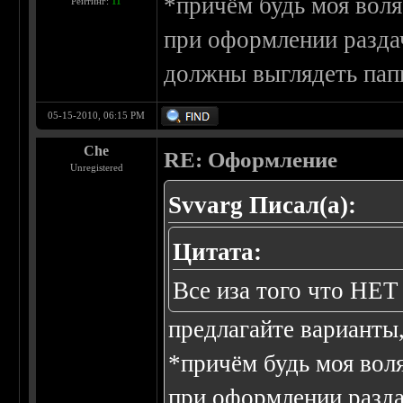
*причём будь моя воля
Рейтинг:
11
при оформлении раздач
должны выглядеть папк
05-15-2010, 06:15 PM
Che
RE: Оформление
Unregistered
Svvarg Писал(а):
Цитата:
Все иза того что Н
предлагайте варианты
*причём будь моя воля
при оформлении раздач