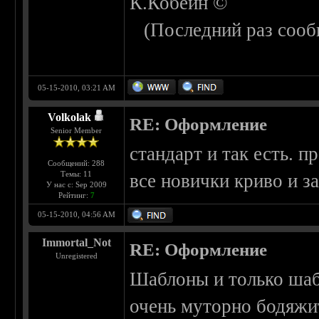
К.Кобейн ©
(Последний раз сооб
05-15-2010, 03:21 AM
Volkolak
RE: Оформление
Senior Member
стандарт и так есть.
Сообщений: 288
Темы: 11
все новички криво и з
У нас с: Sep 2009
Рейтинг:
7
05-15-2010, 04:56 AM
Immortal_Not
RE: Оформление
Unregistered
Шаблоны и только ша
очень муторно бодяжит