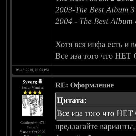
2003-The Best Album 3
2004 - The Best Album
Хотя вся инфа есть и в
Все иза того что Н
05-15-2010, 06:05 PM
Svvarg
RE: Оформление
Senior Member
Цитата:
Все иза того что Н
Сообщений: 476
предлагайте варианты,
Темы: 7
У нас с: Oct 2009