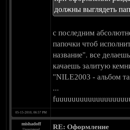
должны выглядеть пап
с последним абсолютн
папочки чтоб исполнит
название". все делаешь
качаешь залитую кемн
"NILE2003 - альбом т
...
fuuuuuuuuuuuuuuuuuu
05-15-2010, 06:57 PM
mishadoff
RE: Оформление
Unregistered