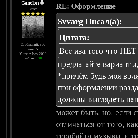
Ganelon
RE: Оформление
упрт
Svvarg Писал(а):
Цитата:
Сообщений: 936
Все иза того что Н
Темы: 51
У нас с: Nov 2009
Рейтинг:
38
предлагайте варианты
*причём будь моя воля
при оформлении раздач
должны выглядеть пап
может быть, но, если с
отличаться от того, к
терабайта музыки, и то