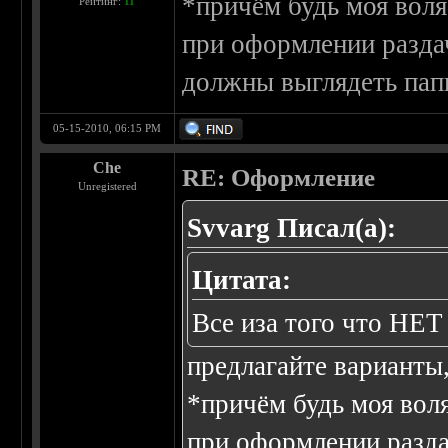
*причём будь моя воля
Рейтинг:
11
при оформлении раздач
должны выглядеть папк
05-15-2010, 06:15 PM
Che
RE: Оформление
Unregistered
Svvarg Писал(а):
Цитата:
Все иза того что Н
предлагайте варианты
*причём будь моя воля
при оформлении раздач