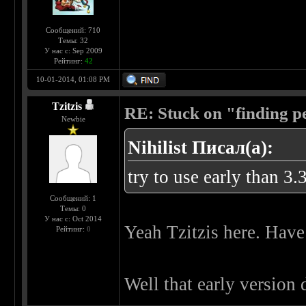
Сообщений: 710
Темы: 32
У нас с: Sep 2009
Рейтинг:
42
10-01-2014, 01:08 PM
Tzitzis
RE: Stuck on "finding pe
Newbie
Nihilist Писал(а):
try to use early than 3.
Сообщений: 1
Темы: 0
У нас с: Oct 2014
Yeah Tzitzis here. Have
Рейтинг:
0
Well that early version 