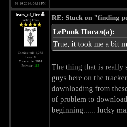
09-16-2014, 04:11 PM
tears_of_fire
RE: Stuck on "finding pe
Posting Freak
LePunk Писал(а):
True, it took me a bit 
Сообщений: 1,255
Темы: 8
У нас с: Jan 2014
The thing that is really
Рейтинг:
115
guys here on the tracker
downloading from these t
of problem to download 
beginning...... lucky ma