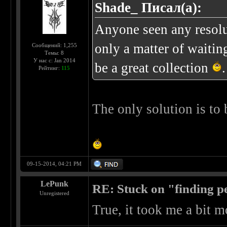
Shade_ Писал(а):
Anyone seen any resolut
only a matter of waiting
Сообщений: 1,255
Темы: 8
У нас с: Jan 2014
be a great collection
.
Рейтинг:
115
The only solution is to 
09-15-2014, 04:21 PM
LePunk
RE: Stuck on "finding pe
Unregistered
True, it took me a bit m