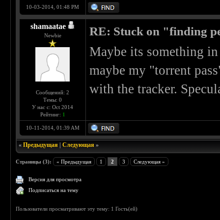
10-03-2014, 01:48 PM
shamaatae
RE: Stuck on "finding pe
Newbie
Maybe its something in 
maybe my "torrent pass" 
with the tracker. Specul
Сообщений: 2
Темы: 0
У нас с: Oct 2014
Рейтинг:
1
10-11-2014, 01:39 AM
«
Предыдущая
|
Следующая
»
Страницы (3):
« Предыдущая
1
2
3
Следующая »
Версия для просмотра
Подписаться на тему
Пользователи просматривают эту тему: 1 Гость(ей)