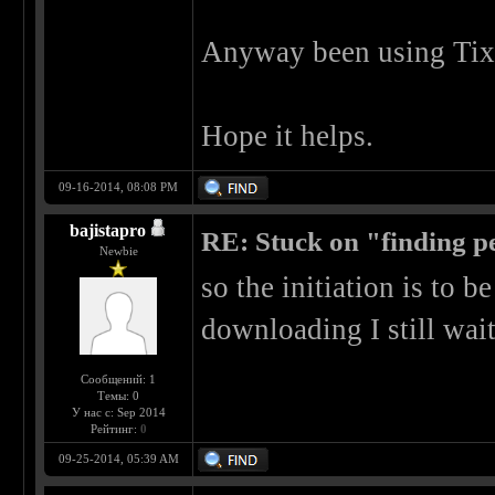
Anyway been using Tixat
Hope it helps.
09-16-2014, 08:08 PM
bajistapro
RE: Stuck on "finding pe
Newbie
so the initiation is to b
downloading I still wait
Сообщений: 1
Темы: 0
У нас с: Sep 2014
Рейтинг:
0
09-25-2014, 05:39 AM