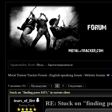
Здравствуйте, Гость! (
Вход
—
Зарегистрироваться
)
Metal Torrent Tracker Forum
›
English-speaking forum
›
Website forums
 5
Страницы (3):
« Предыдущая
1
2
3
Следующая »
Stuck on "finding peers 0.0%" in torrent client
tears_of_fire
RE: Stuck on "finding pe
Posting Freak