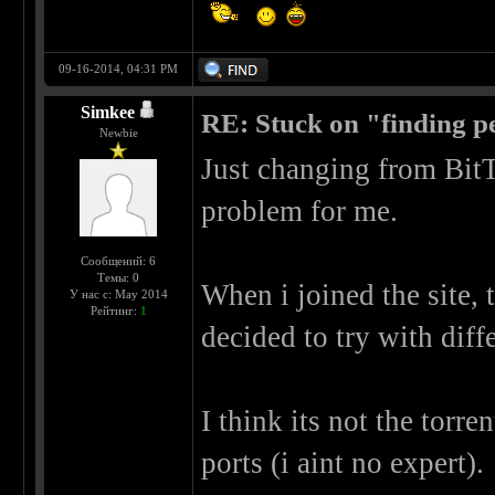
09-16-2014, 04:31 PM
Simkee
RE: Stuck on "finding pe
Newbie
Just changing from BitTo
problem for me.
Сообщений: 6
Темы: 0
When i joined the site, t
У нас с: May 2014
Рейтинг:
1
decided to try with diff
I think its not the torr
ports (i aint no expert).