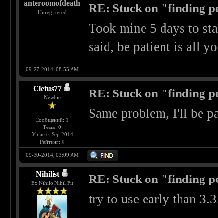
anteroomofdeath
RE: Stuck on "finding pe
Unregistered
Took mine 5 days to star
said, be patient is all 
09-27-2014, 08:55 AM
Cletus77
RE: Stuck on "finding pe
Newbie
Same problem, I'll be p
Сообщений: 1
Темы: 0
У нас с: Sep 2014
Рейтинг:
0
09-30-2014, 03:09 AM
Nihilist
RE: Stuck on "finding pe
Ex Nihilo Nihil Fit
try to use early than 3.