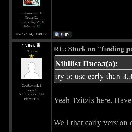
Сообщений: 710
Темы: 32
У нас с: Sep 2009
Рейтинг:
42
10-01-2014, 01:08 PM
Tzitzis
RE: Stuck on "finding pe
Newbie
Nihilist Писал(а):
try to use early than 3.
Сообщений: 1
Темы: 0
У нас с: Oct 2014
Yeah Tzitzis here. Have
Рейтинг:
0
Well that early version 