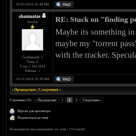
10-03-2014, 01:48 PM
shamaatae
RE: Stuck on "finding pe
Newbie
Maybe its something in 
maybe my "torrent pass" 
with the tracker. Specul
Сообщений: 2
Темы: 0
У нас с: Oct 2014
Рейтинг:
1
10-11-2014, 01:39 AM
«
Предыдущая
|
Следующая
»
Страницы (3):
« Предыдущая
1
2
3
Следующая »
Версия для просмотра
Подписаться на тему
Пользователи просматривают эту тему: 1 Гость(ей)