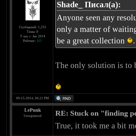
Shade_ Писал(а):
Anyone seen any resolut
only a matter of waiting
Сообщений: 1,255
Темы: 8
У нас с: Jan 2014
be a great collection
.
Рейтинг:
115
The only solution is to 
09-15-2014, 04:21 PM
LePunk
RE: Stuck on "finding pe
Unregistered
True, it took me a bit m