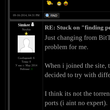
09-16-2014, 04:31 PM
Simkee
RE: Stuck on "finding pe
Newbie
Just changing from BitTo
problem for me.
Сообщений: 6
Темы: 0
When i joined the site, t
У нас с: May 2014
Рейтинг:
1
decided to try with diff
I think its not the torr
ports (i aint no expert).