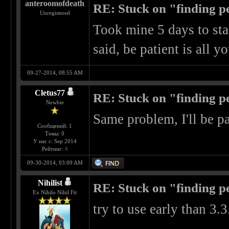
anteroomofdeath
RE: Stuck on "finding pe
Unregistered
Took mine 5 days to star
said, be patient is all 
09-27-2014, 08:55 AM
Cletus77
RE: Stuck on "finding pe
Newbie
Same problem, I'll be p
Сообщений: 1
Темы: 0
У нас с: Sep 2014
Рейтинг:
0
09-30-2014, 03:09 AM
Nihilist
RE: Stuck on "finding pe
Ex Nihilo Nihil Fit
try to use early than 3.