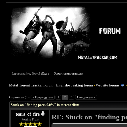
Здравствуйте, Гость! (
Вход
—
Зарегистрироваться
)
Metal Torrent Tracker Forum
›
English-speaking forum
›
Website forums
 5
Страницы (3):
« Предыдущая
1
2
3
Следующая »
Stuck on "finding peers 0.0%" in torrent client
tears_of_fire
RE: Stuck on "finding pe
Posting Freak