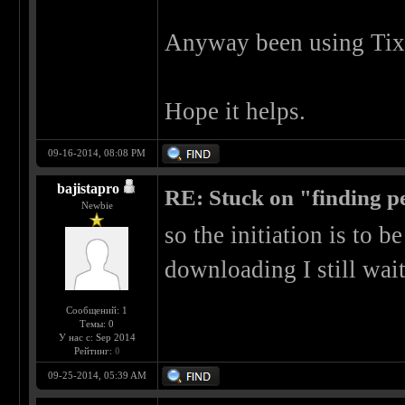
Anyway been using Tixat
Hope it helps.
09-16-2014, 08:08 PM
bajistapro
RE: Stuck on "finding pe
Newbie
so the initiation is to b
downloading I still wait
Сообщений: 1
Темы: 0
У нас с: Sep 2014
Рейтинг:
0
09-25-2014, 05:39 AM