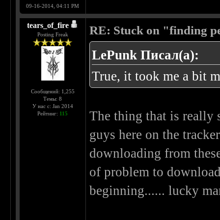
09-16-2014, 04:11 PM
tears_of_fire
RE: Stuck on "finding pe
Posting Freak
LePunk Писал(а):
True, it took me a bit 
Сообщений: 1,255
Темы: 8
У нас с: Jan 2014
The thing that is really
Рейтинг:
115
guys here on the tracker
downloading from these t
of problem to download 
beginning...... lucky ma