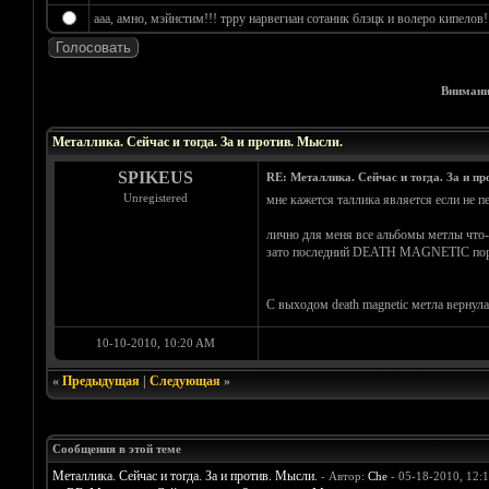
ааа, амно, мэйнстим!!! трру нарвегиан сотаник блэцк и волеро кипелов!!!
Внимани
Голосов: 4 - Средняя оценка: 4.25
1
2
3
4
5
Металлика. Сейчас и тогда. За и против. Мысли.
SPIKEUS
RE: Металлика. Сейчас и тогда. За и пр
Unregistered
мне кажется таллика является если не 
лично для меня все альбомы метлы что-
зато последний DEATH MAGNETIC порадо
С выходом death magnetic метла вернулас
10-10-2010, 10:20 AM
«
Предыдущая
|
Следующая
»
Сообщения в этой теме
Металлика. Сейчас и тогда. За и против. Мысли.
- Автор:
Che
- 05-18-2010, 12: