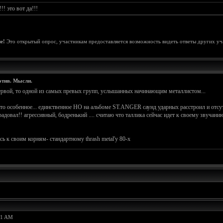
! это вот да!!!
е!
Это открытый опрос, участникам предоставляется возможность видеть ответы других уч
отив. Мысли.
первой, то одной из самых превых групп, услышанных начинающим металлистом...
то особенное... единственное НО на альбоме ST.ANGER саунд ударных расстроил и отсут
вал!! агрессивный, бодренький .... считаю что таллика сейчас идет к своему звуч
ь к своим корням- стандартному thrash metal'у 80-х
11 AM