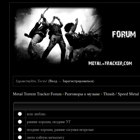
Здравствуйте, Гость! (
Вход
—
Зарегистрироваться
)
Metal Torrent Tracker Forum
›
Разговоры о музыке
›
Thrash / Speed Metal
всю люблю.
ранние хороши, поздние УГ
поздние хороши, ранние сосунки незрелые
люто хэйтую металлегу