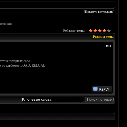
[
Показать результаты
]
астников.
Рейтинг темы:
Режимы темы
#61
ствие гитарных соло.
анию до альбомов LOAD, RELOAD.