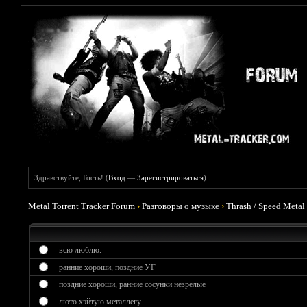
Здравствуйте, Гость! (
Вход
—
Зарегистрироваться
)
Metal Torrent Tracker Forum
›
Разговоры о музыке
›
Thrash / Speed Metal
всю люблю.
ранние хороши, поздние УГ
поздние хороши, ранние сосунки незрелые
люто хэйтую металлегу