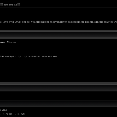
! это вот да!!!
е!
Это открытый опрос, участникам предоставляется возможность видеть ответы других уч
отив. Мысли.
раюсь,но.. ну... ну не цепляет она как -то...
11 AM
5-18-2010, 12:40 AM