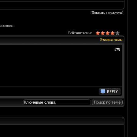
[
Показать результаты
]
астников.
Рейтинг темы:
Режимы темы
#75