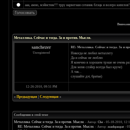
ааа, амно, мэйнстим!!! трру нарвегиан сотаник блэцк и волеро кипелов!!!
Внимани
Голосов: 4 - Средняя оценка: 4.25
1
2
3
4
5
Металлика. Сейчас и тогда. За и против. Мысли.
sanchezer
RE: Металлика. Сейчас и тогда. За и пр
Unregistered
Никогда не любил металлегу
Да и сейчас не люблю
Я конечно в хорошем трэше не очень разби
Для меня слэйер всегда был круче)
А так...
слушайте дэт, братья)
12-26-2010, 09:51 PM
«
Предыдущая
|
Следующая
»
Сообщения в этой теме
Металлика. Сейчас и тогда. За и против. Мысли.
- Автор:
Che
- 05-18-2010, 12:
RE: Металлика. Сейчас и тогда. За и против. Мысли.
- Автор:
zzashpaupat
- 0