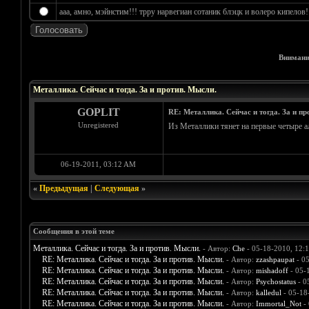
ааа, амно, мэйнстим!!! трру нарвегиан сотаник блэцк и волеро кипелов!!!
Внимани
Голосов: 4 - Средняя оценка: 4.25
1
2
3
4
5
Металлика. Сейчас и тогда. За и против. Мысли.
GOPLIT
RE: Металлика. Сейчас и тогда. За и пр
Unregistered
Из Металлики тянет на первые четыре а
06-19-2011, 03:12 AM
«
Предыдущая
|
Следующая
»
Сообщения в этой теме
Металлика. Сейчас и тогда. За и против. Мысли.
- Автор:
Che
- 05-18-2010, 12:
RE: Металлика. Сейчас и тогда. За и против. Мысли.
- Автор:
zzashpaupat
- 0
RE: Металлика. Сейчас и тогда. За и против. Мысли.
- Автор:
mishadoff
- 05-
RE: Металлика. Сейчас и тогда. За и против. Мысли.
- Автор:
Psychostatus
- 0
RE: Металлика. Сейчас и тогда. За и против. Мысли.
- Автор:
kalledul
- 05-18
RE: Металлика. Сейчас и тогда. За и против. Мысли.
- Автор:
Immortal_Not
- 