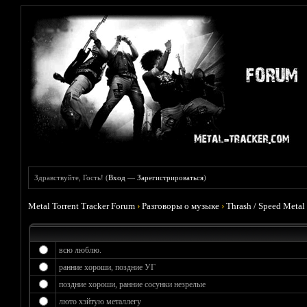
Здравствуйте, Гость! (
Вход
—
Зарегистрироваться
)
Metal Torrent Tracker Forum
›
Разговоры о музыке
›
Thrash / Speed Metal
всю люблю.
ранние хороши, поздние УГ
поздние хороши, ранние сосунки незрелые
люто хэйтую металлегу