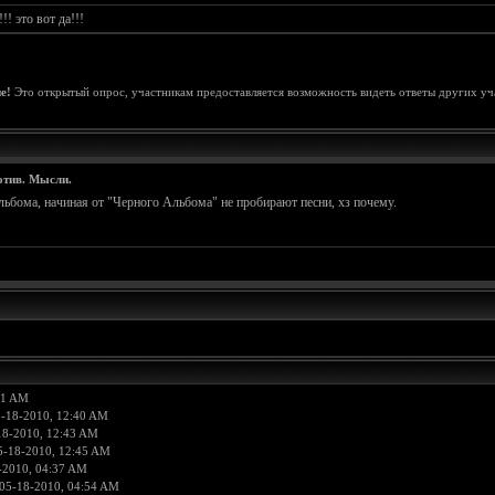
! это вот да!!!
е!
Это открытый опрос, участникам предоставляется возможность видеть ответы других уч
отив. Мысли.
льбома, начиная от "Черного Альбома" не пробирают песни, хз почему.
11 AM
5-18-2010, 12:40 AM
18-2010, 12:43 AM
5-18-2010, 12:45 AM
-2010, 04:37 AM
05-18-2010, 04:54 AM