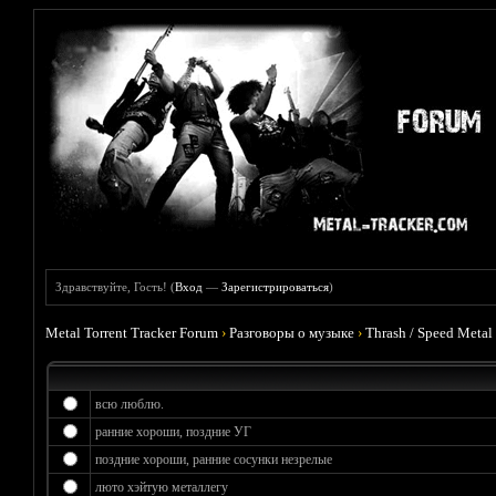
Здравствуйте, Гость! (
Вход
—
Зарегистрироваться
)
Metal Torrent Tracker Forum
›
Разговоры о музыке
›
Thrash / Speed Metal
всю люблю.
ранние хороши, поздние УГ
поздние хороши, ранние сосунки незрелые
люто хэйтую металлегу