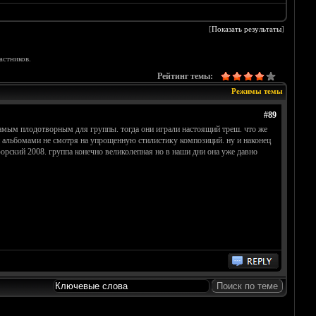
[
Показать результаты
]
астников.
Рейтинг темы:
Режимы темы
#89
 самым плодотворным для группы. тогда они играли настоящий треш. что же
и альбомами не смотря на упрощенную стилистику композиций. ну и наконец
орский 2008. группа конечно великолепная но в наши дни она уже давно