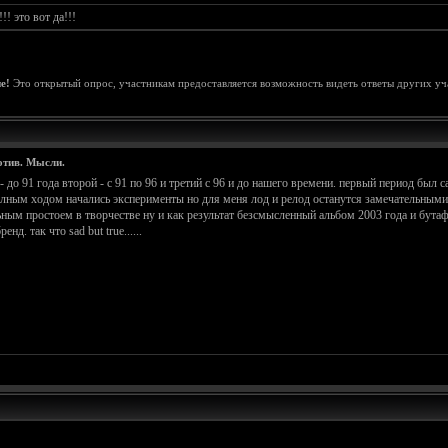
! это вот да!!!
е!
Это открытый опрос, участникам предоставляется возможность видеть ответы других уч
отив. Мысли.
 до 91 года второй - с 91 по 96 и третий с 96 и до нашего времени. первый период был
полным ходом начались эксперименты но для меня лод и релод останутся замечательным
ным простоем в творчестве ну и как результат безсмысленный альбом 2003 года и бутаф
нд. так что sad but true......