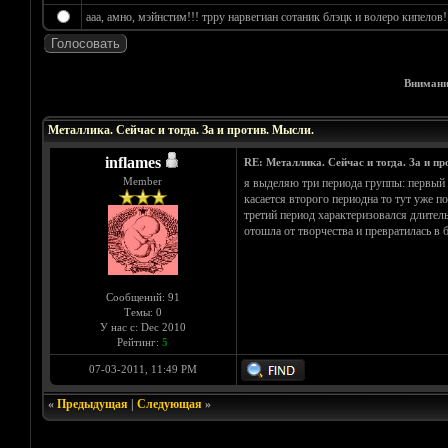
ааа, амно, мэйнстим!!! трру нарвегиан сотаник блэцк и волеро кипелов!!!
Внимани
Голосов: 4 - Средняя оценка: 4.25
1
2
3
4
5
Металлика. Сейчас и тогда. За и против. Мысли.
inflames
RE: Металлика. Сейчас и тогда. За и пр
Member
я выделяю три периода группы: первый -
касается второго периодна то тут уже 
третий период характеризовался длитель
отошла от творчества и превратилась в бре
Сообщений: 91
Темы: 0
У нас с: Dec 2010
Рейтинг:
5
07-03-2011, 11:49 PM
«
Предыдущая
|
Следующая
»