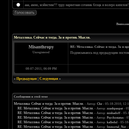
ааа, амно, мэйнстим!!! трру нарвегиан сотаник блэцк и волеро кипелов!!!
Внимани
Голосов: 4 - Средняя оценка: 4.25
1
2
3
4
5
Металлика. Сейчас и тогда. За и против. Мысли.
Misanthropy
RE: Металлика. Сейчас и тогда. За и пр
Unregistered
Подписываюсь под предыдущим постом, с
08-07-2011, 06:09 PM
«
Предыдущая
|
Следующая
»
Сообщения в этой теме
Металлика. Сейчас и тогда. За и против. Мысли.
- Автор:
Che
- 05-18-2010, 12:
RE: Металлика. Сейчас и тогда. За и против. Мысли.
- Автор:
zzashpaupat
- 0
RE: Металлика. Сейчас и тогда. За и против. Мысли.
- Автор:
mishadoff
- 05-
RE: Металлика. Сейчас и тогда. За и против. Мысли.
- Автор:
Psychostatus
- 0
RE: Металлика. Сейчас и тогда. За и против. Мысли.
- Автор:
kalledul
- 05-18
RE: Металлика. Сейчас и тогда. За и против. Мысли.
- Автор:
Immortal_Not
- 