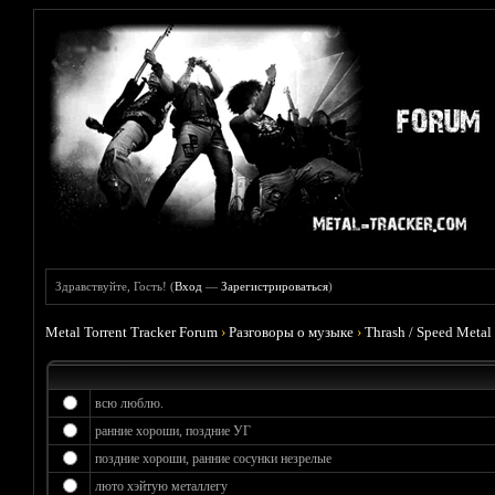
Здравствуйте, Гость! (
Вход
—
Зарегистрироваться
)
Metal Torrent Tracker Forum
›
Разговоры о музыке
›
Thrash / Speed Metal
всю люблю.
ранние хороши, поздние УГ
поздние хороши, ранние сосунки незрелые
люто хэйтую металлегу