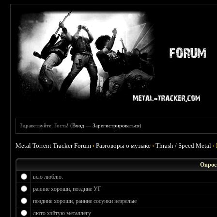
Здравствуйте, Гость! (
Вход
—
Зарегистрироваться
)
Metal Torrent Tracker Forum
›
Разговоры о музыке
›
Thrash / Speed Metal
›
Опрос
всю люблю.
ранние хороши, поздние УГ
поздние хороши, ранние сосунки незрелые
люто хэйтую металлегу