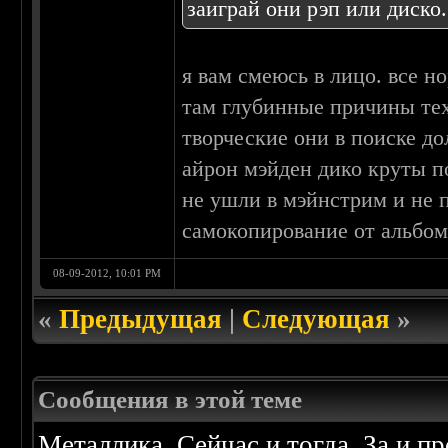
заиграй они рэп или диско.
я вам смеюсь в лицо. все н
там глубинные причины те
творческие они в поиске до
айрон мэйден дико круты по
не ушли в мэйнстрим и не пр
самокопирование от альбом
08-09-2012, 10:01 PM
«
Предыдущая
|
Следующая
»
Сообщения в этой теме
Металлика. Сейчас и тогда. За и п