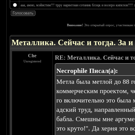
ааа, амно, мэйнстим!!! трру нарвегиан сотаник блэцк и волеро кипелов!!!! э
Внимание!
Это открытый опрос, участникам п
 4.25
Металлика. Сейчас и тогда. За 
Che
RE: Металлика. Сейчас и то
Unregistered
Necrophile Писал(а):
Метла была метлой до 88 г
коммерческим проектом, че
го включительно это была 
адский труд, направленный
бабла. Смешны мне аргуме
это круто!". Да херня это в