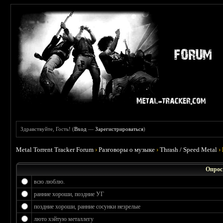
Здравствуйте, Гость! (
Вход
—
Зарегистрироваться
)
Metal Torrent Tracker Forum
›
Разговоры о музыке
›
Thrash / Speed Metal
›
Опрос
всю люблю.
ранние хороши, поздние УГ
поздние хороши, ранние сосунки незрелые
люто хэйтую металлегу