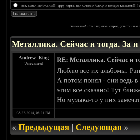
ааа, амно, мэйнстим!!! трру нарвегиан сотаник блэцк и волеро кипелов!!!! э
Внимание!
Это открытый опрос, участникам п
 4.25
Металлика. Сейчас и тогда. За 
Andrew_King
RE: Металлика. Сейчас и то
Unregistered
Люблю все их альбомы. Рань
А потом понял - они ведь 
этим все сказано! Тут ближ
Но музыка-то у них замечат
08-22-2014, 08:21 PM
«
Предыдущая
|
Следующая
»