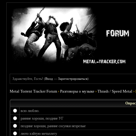
Здравствуйте, Гость! (
Вход
—
Зарегистрироваться
)
Metal Torrent Tracker Forum
›
Разговоры о музыке
›
Thrash / Speed Metal
›
Опрос
всю люблю.
ранние хороши, поздние УГ
поздние хороши, ранние сосунки незрелые
люто хэйтую металлегу