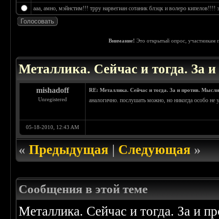
ааа, амно, мэйнстим!!! трру нарвегиан сотаник блэцк и волеро кипелов!!!! э
Внимание!
Это открытый опрос, участникам п
 4.25
Металлика. Сейчас и тогда. За 
mishadoff
RE: Металлика. Сейчас и тогда. За и против. Мысли
Unregistered
аналогично. послушать можно, но никогда особо не 
05-18-2010, 12:43 AM
«
Предыдущая
|
Следующая
»
Сообщения в этой теме
Металлика. Сейчас и тогда. За и п