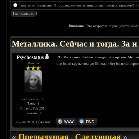
ааа, амно, мэйнстим!!! трру нарвегиан сотаник блэцк и волеро кипелов!!!! э
Внимание!
Это открытый опрос, участникам п
 4.25
Металлика. Сейчас и тогда. За 
Psychostatus
RE: Металлика. Сейчас и тогда. За и против. Мысли
Member
они были круты тока до 88г ода и без басиста старо
Сообщений: 110
Темы: 4
У нас с: Feb 2010
Рейтинг:
1
05-18-2010, 12:45 AM
«
Предыдущая
|
Следующая
»