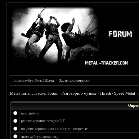
Здравствуйте, Гость! (
Вход
—
Зарегистрироваться
)
Metal Torrent Tracker Forum
›
Разговоры о музыке
›
Thrash / Speed Metal
›
Опрос
всю люблю.
ранние хороши, поздние УГ
поздние хороши, ранние сосунки незрелые
люто хэйтую металлегу