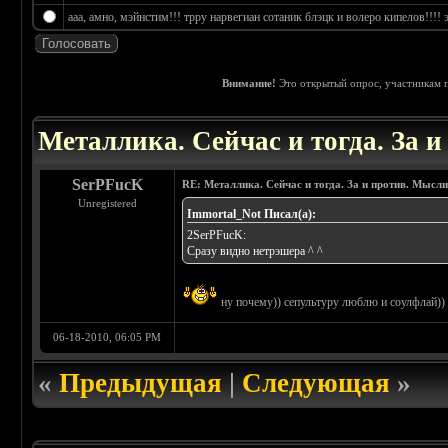
ааа, амно, мэйнстим!!! трру нарвегиан сотаник блэцк и волеро кипелов!!!! э
Внимание!
Это открытый опрос, участникам п
 4.25
Металлика. Сейчас и тогда. За 
SerPFucK
RE: Металлика. Сейчас и тогда. За и против. Мысли
Unregistered
Immortal_Not Писал(а):
2SerPFucK:
Сразу видно нетрэшера ^ ^
ну почему)) сепультуру люблю и соулфлай))
06-18-2010, 06:05 PM
«
Предыдущая
|
Следующая
»