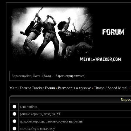
Здравствуйте, Гость! (
Вход
—
Зарегистрироваться
)
Metal Torrent Tracker Forum
›
Разговоры о музыке
›
Thrash / Speed Metal
›
Опрос
всю люблю.
ранние хороши, поздние УГ
поздние хороши, ранние сосунки незрелые
люто хэйтую металлегу