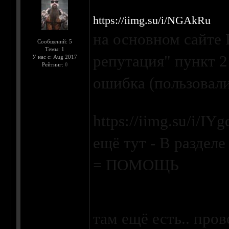
https://iimg.su/i/NGAkRu
на основном сайте 
Сообщений: 5
Темы: 1
репутация" пункт 
У нас с: Aug 2017
Рейтинг:
0
ошибка (пользовали
https://iimg.su/i/IY
ещё тут -
В разделе
= ПОМОЩЬ
там ещё есть.. пров