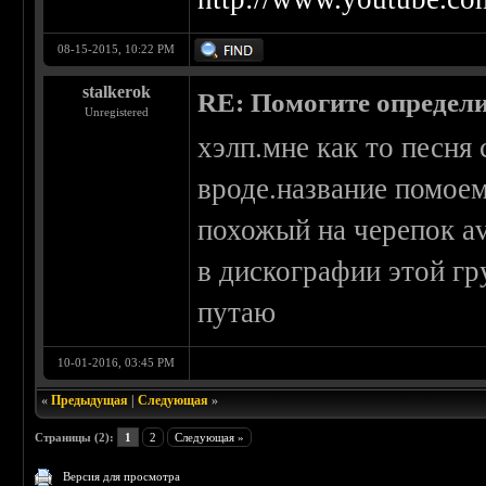
08-15-2015, 10:22 PM
stalkerok
RE: Помогите определи
Unregistered
хэлп.мне как то песня 
вроде.название помоем
похожый на черепок av
в дискографии этой гр
путаю
10-01-2016, 03:45 PM
«
Предыдущая
|
Следующая
»
Страницы (2):
1
2
Следующая »
Версия для просмотра