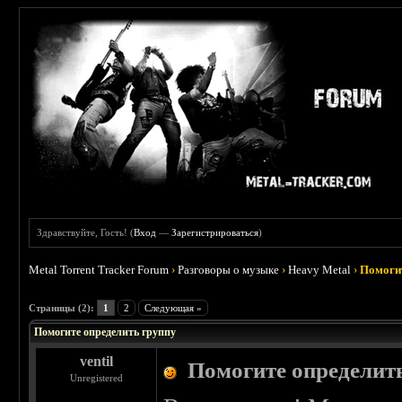
Здравствуйте, Гость! (
Вход
—
Зарегистрироваться
)
Metal Torrent Tracker Forum
›
Разговоры о музыке
›
Heavy Metal
›
Помогит
 1
Страницы (2):
1
2
Следующая »
Помогите определить группу
ventil
Помогите определит
Unregistered