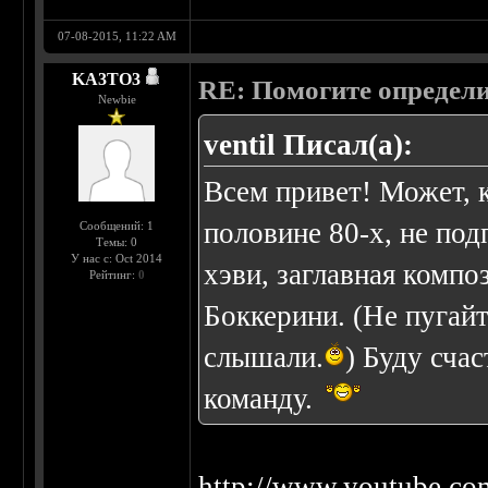
07-08-2015, 11:22 AM
KA3TO3
RE: Помогите определи
Newbie
ventil Писал(а):
Всем привет! Может, к
половине 80-х, не по
Сообщений: 1
Темы: 0
У нас с: Oct 2014
хэви, заглавная компо
Рейтинг:
0
Боккерини. (Не пугайт
слышали.
) Буду сча
команду.
http://www.youtube.c