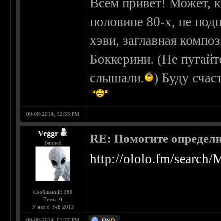
Всем привет! Может, кт
половине 80-х, не под
хэви, заглавная компо
Боккерини. (Не пугайт
слышали.
) Буду счас
09-08-2014, 12:33 PM
Veggr
RE: Помогите определи
Banned
http://ololo.fm/search/
Сообщений: 380
Темы: 0
У нас с: Feb 2013
09-08-2014, 01:27 PM