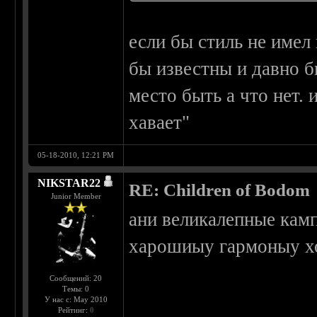
если бы стиль не имел
бы известны и давно б
место быть а что нет. 
хавает"
05-18-2010, 12:21 PM
NIKSTAR22
RE: Children of Bodom
Junior Member
ани великалепные кам
харошиыу гармоныу хот
Сообщений: 20
Темы: 0
У нас с: May 2010
Рейтинг:
0