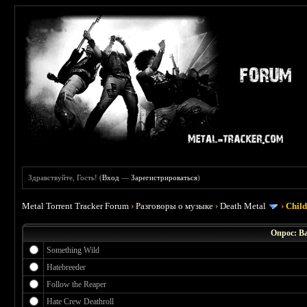
Здравствуйте, Гость! (
Вход
—
Зарегистрироваться
)
Metal Torrent Tracker Forum
›
Разговоры о музыке
›
Death Metal
›
Chil
Опрос: В
Something Wild
Hatebreeder
Follow the Reaper
Hate Crew Deathroll