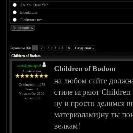
Are You Dead Yet?
Blooddrunk
Любимого нет
 5
Страницы (6):
1
2
3
4
5
6
Следующая »
Children of Bodom
zzashpaupat
Children of Bodom
Administrator
на любом сайте должна
Сообщений: 1,275
Темы: 31
стиле играют Children
У нас с: Oct 2009
Рейтинг:
79
ну и просто делимся 
материалами)ну ты по
велкам!