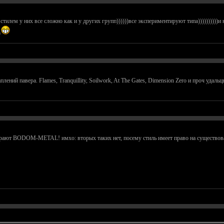
о стилем у них все сложно как и у других групп))))))все экспериментируют типа))))))))))и
)
лений павера. Flames, Tranquillity, Soilwork, At The Gates, Dimension Zero и проч удальц
 играют BODOM-METAL! имхо: вторых таких нет, посему стиль имеет право на существов