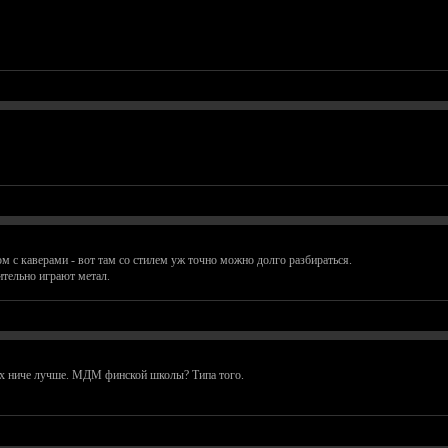
м с каверами - вот там со стилем уж точно можно долго разбираться.
тельно играют метал.
них ниче лучше. МДМ финской школы? Типа того.