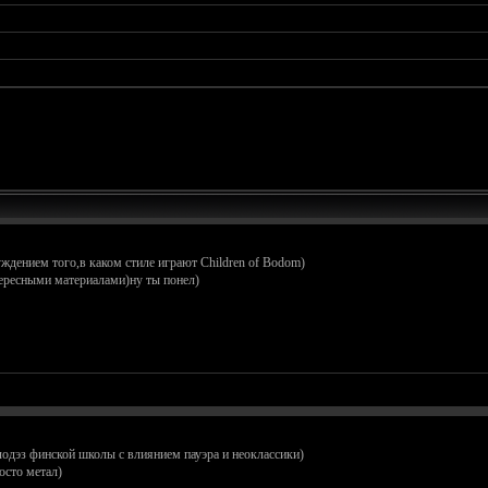
ждением того,в каком стиле играют Children of Bodom)
тересными материалами)ну ты понел)
одэз финской школы с влиянием пауэра и неоклассики)
осто метал)