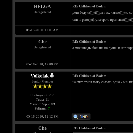
HELGA
RE: Children of Bodom
Unregistered
дети бадуна))))))))да я их лаваю))))но с
они играют))))тупа трата времени))))))))
05-18-2010, 11:05 AM
Che
RE: Children of Bodom
Unregistered
а мне шведы больше по душе. и нет вкрап
05-18-2010, 12:08 PM
Volkolak
RE: Children of Bodom
Senior Member
на счет стиля могу сказать одно - они
Сообщений: 288
Темы: 11
У нас с: Sep 2009
Рейтинг:
7
05-18-2010, 12:12 PM
Che
RE: Children of Bodom