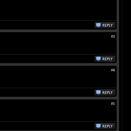
#3
#4
#5