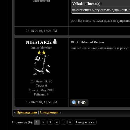
Unregistered
Volkolak Писал(а):
на счет стиля могу сказать одно - он
если бы стиль не имел права на существо
05-18-2010, 12:21 PM
NIKSTAR22
RE: Children of Bodom
Junior Member
ани великалепные кампазитари играыут 
Сообщений: 20
Темы: 0
У нас с: May 2010
Рейтинг:
0
05-18-2010, 12:59 PM
«
Предыдущая
|
Следующая
»
Страницы (6):
1
2
3
4
5
6
Следующая »