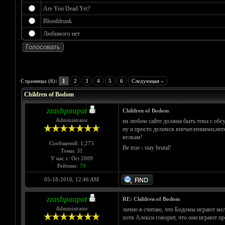
Are You Dead Yet?
Blooddrunk
Любимого нет
Голосов: 2 - Средняя оценка: 5
1
2
3
4
5
Страницы (6):
1
2
3
4
5
6
Следующая »
Children of Bodom
zzashpaupat
Children of Bodom
Administrator
на любом сайте должна быть тема с обсу
ну и просто делимся впечатлениями,ин
велкам!
Сообщений: 1,275
Be true - stay brutal!
Темы: 31
У нас с: Oct 2009
Рейтинг:
79
05-18-2010, 12:46 AM
zzashpaupat
RE: Children of Bodom
Administrator
лично я считаю, что Бодомы играют мел
хотя Алекси говорит, что они играют пр