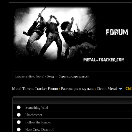
Здравствуйте, Гость! (
Вход
—
Зарегистрироваться
)
Metal Torrent Tracker Forum
›
Разговоры о музыке
›
Death Metal
›
Chi
Something Wild
Hatebreeder
Follow the Reaper
Hate Crew Deathroll