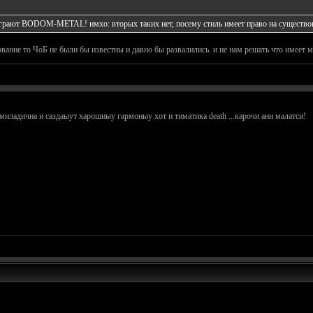
и играют BODOM-METAL! имхо: вторых таких нет, посему стиль имеет право на существо
вание то ЧоБ не были бы известны и давно бы развалились. и не нам решать что имеет ме
миладична и саздаыут харошиыу гармоныу хот и тиматика death ...карочи ани малатси!