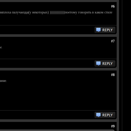
#6
 ниплоха палучаецца(у некоторых) )))))))))))))поетому говорить в каком стиле
#7
ы.
#8
ание.
#9