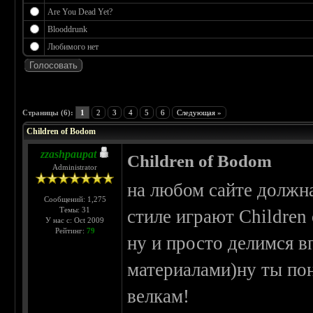
Are You Dead Yet?
Blooddrunk
Любимого нет
 5
Страницы (6):
1
2
3
4
5
6
Следующая »
Children of Bodom
zzashpaupat
Children of Bodom
Administrator
на любом сайте должна
Сообщений: 1,275
Темы: 31
стиле играют Children
У нас с: Oct 2009
Рейтинг:
79
ну и просто делимся 
материалами)ну ты по
велкам!