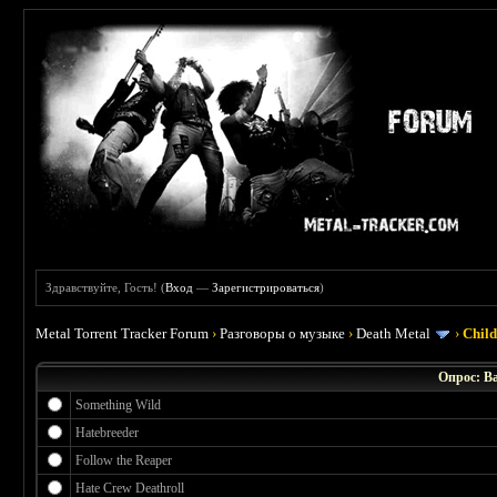
Здравствуйте, Гость! (
Вход
—
Зарегистрироваться
)
Metal Torrent Tracker Forum
›
Разговоры о музыке
›
Death Metal
›
Chil
Опрос: В
Something Wild
Hatebreeder
Follow the Reaper
Hate Crew Deathroll