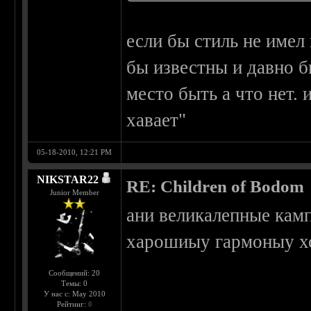
если бы стиль не имел
бы известны и давно б
место быть а что нет. 
хавает"
05-18-2010, 12:21 PM
NIKSTAR22
RE: Children of Bodom
Junior Member
ани великалепные кам
харошиыу гармоныу хот
Сообщений: 20
Темы: 0
У нас с: May 2010
Рейтинг:
0