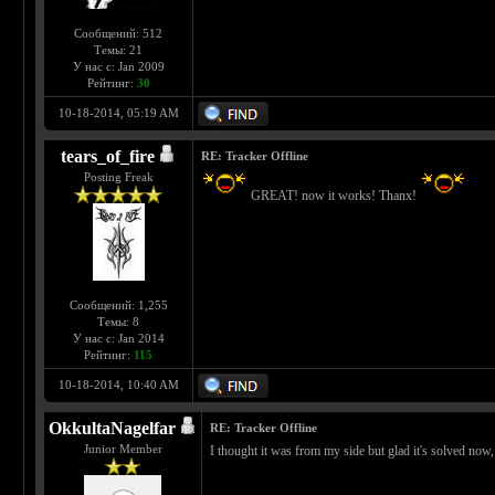
Сообщений: 512
Темы: 21
У нас с: Jan 2009
Рейтинг:
30
10-18-2014, 05:19 AM
tears_of_fire
RE: Tracker Offline
Posting Freak
GREAT! now it works! Thanx!
Сообщений: 1,255
Темы: 8
У нас с: Jan 2014
Рейтинг:
115
10-18-2014, 10:40 AM
OkkultaNagelfar
RE: Tracker Offline
Junior Member
I thought it was from my side but glad it's solved now,