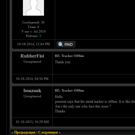
Сообщений: 30
Темы: 0
У нас с: Jul 2014
Рейтинг:
8
10-18-2014, 12:04 PM
RubberFist
RE: Tracker Offline
Unregistered
Thank you.
10-18-2014, 04:56 PM
bouzouk
RE: Tracker Offline
Unregistered
Hello
µtorrent says that the metal tracker is offline. It is like t
Am i the only one who face this issue ?
Thanks
01-16-2015, 10:29 AM
«
Предыдущая
|
Следующая
»