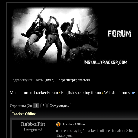
Здравствуйте, Гость! (
Вход
—
Зарегистрироваться
)
Metal Torrent Tracker Forum
›
English-speaking forum
›
Website forums
 5
Страницы (2):
1
2
Следующая »
Tracker Offline
RubberFist
Tracker Offline
Unregistered
uTorrent is saying "Tracker is offline" for about 3 hours
Thank you.