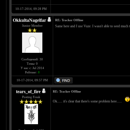
10-17-2014, 09:28 PM
OkkultaNagelfar
RE: Tracker Offline
Junior Member
Same here and I use Vuze. I wasn't able to seed much t
Сообщений: 30
Темы: 0
У нас с: Jul 2014
Рейтинг:
8
10-17-2014, 09:57 PM
tears_of_fire
RE: Tracker Offline
Posting Freak
Ok...... it's clear that there's some problem here......