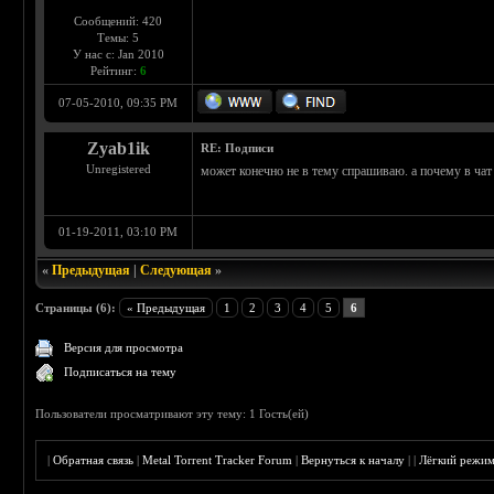
Сообщений: 420
Темы: 5
У нас с: Jan 2010
Рейтинг:
6
07-05-2010, 09:35 PM
Zyab1ik
RE: Подписи
Unregistered
может конечно не в тему спрашиваю. а почему в чат 
01-19-2011, 03:10 PM
«
Предыдущая
|
Следующая
»
Страницы (6):
« Предыдущая
1
2
3
4
5
6
Версия для просмотра
Подписаться на тему
Пользователи просматривают эту тему: 1 Гость(ей)
|
Обратная связь
|
Metal Torrent Tracker Forum
|
Вернуться к началу
|
|
Лёгкий режи