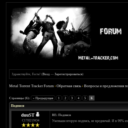
Здравствуйте, Гость! (
Вход
—
Зарегистрироваться
)
Metal Torrent Tracker Forum
›
Обратная связь
›
Вопросы и предложения п
 5
Страницы (6):
« Предыдущая
1
2
3
4
5
6
Подписи
duuST
RE: Подписи
С17H21NO4
Уменьши вторую подпись, не вредничай. И в 99% и