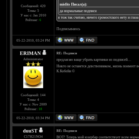
misfits Писал(а):
Сообщений: 420
Темы: 5
да нормальные подписи
У нас с: Jan 2010
я тож так считаю, ничего громостского нету и глаза
Рейтинг:
6
Подписываюсь
05-22-2010, 03:24 PM
ERIMAN
RE: Подписи
Administrator
предлагаю ваще убрать картинки из подписей....
Никто не останется девственником, жизнь поимеет вс
К.Кобейн ©
Сообщений: 144
Темы: 4
У нас с: Nov 2009
Рейтинг:
18
05-22-2010, 03:34 PM
duuST
RE: Подписи
С17H21NO4
ВОТ! Теперь мой юзербар соответствует всем норм