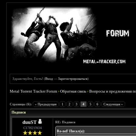
Здравствуйте, Гость! (
Вход
—
Зарегистрироваться
)
Metal Torrent Tracker Forum
›
Обратная связь
›
Вопросы и предложения п
 5
Страницы (6):
« Предыдущая
1
2
3
4
5
6
Следующая »
Подписи
duuST
RE: Подписи
С17H21NO4
Ro-neF Писал(а):