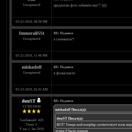
Unregistered
предлогаю фсех зобанить нах!!! ))))
05-22-2010, 08:36 PM
ImmoraliSSt
RE: Подписи
Unregistered
в газенваген!!
05-22-2010, 11:46 PM
mishadoff
RE: Подписи
Unregistered
в фольксваген
05-23-2010, 02:41 AM
duuST
RE: Подписи
С17H21NO4
mishadoff Писал(а):
duuST Писал(а):
Сообщений: 420
Темы: 5
ВОТ! Теперь мой юзербар соответствует всем нор
У нас с: Jan 2010
лучше б были лошади