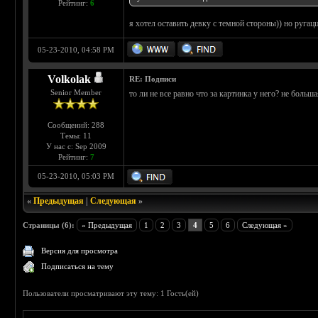
Рейтинг:
6
я хотел оставить девку с темной стороны)) но ругац
05-23-2010, 04:58 PM
Volkolak
RE: Подписи
Senior Member
то ли не все равно что за картинка у него? не больш
Сообщений: 288
Темы: 11
У нас с: Sep 2009
Рейтинг:
7
05-23-2010, 05:03 PM
«
Предыдущая
|
Следующая
»
Страницы (6):
« Предыдущая
1
2
3
4
5
6
Следующая »
Версия для просмотра
Подписаться на тему
Пользователи просматривают эту тему: 1 Гость(ей)