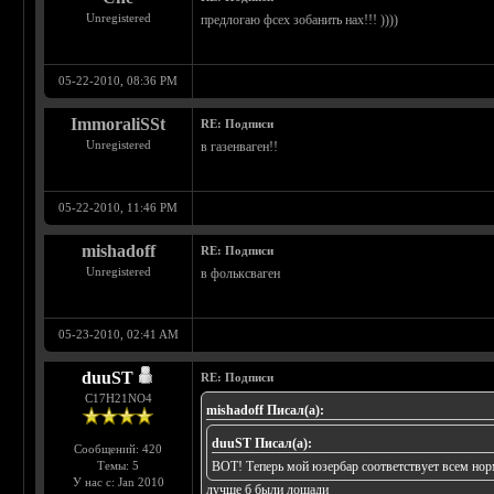
Unregistered
предлогаю фсех зобанить нах!!! ))))
05-22-2010, 08:36 PM
ImmoraliSSt
RE: Подписи
Unregistered
в газенваген!!
05-22-2010, 11:46 PM
mishadoff
RE: Подписи
Unregistered
в фольксваген
05-23-2010, 02:41 AM
duuST
RE: Подписи
С17H21NO4
mishadoff Писал(а):
duuST Писал(а):
Сообщений: 420
Темы: 5
ВОТ! Теперь мой юзербар соответствует всем нор
У нас с: Jan 2010
лучше б были лошади