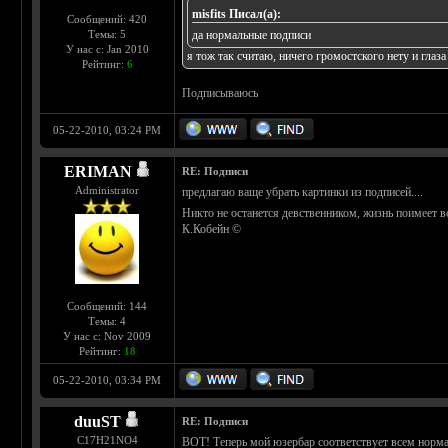
misfits Писал(а):
Сообщений: 420
Темы: 5
да нормальные подписи
У нас с: Jan 2010
я тож так считаю, ничего громостского нету и глаза
Рейтинг:
6
Подписываюсь
05-22-2010, 03:24 PM
ERIMAN
RE: Подписи
Administrator
предлагаю ваще убрать картинки из подписей....
Никто не останется девственником, жизнь поимеет вс
К.Кобейн ©
Сообщений: 144
Темы: 4
У нас с: Nov 2009
Рейтинг:
18
05-22-2010, 03:34 PM
duuST
RE: Подписи
С17H21NO4
ВОТ! Теперь мой юзербар соответствует всем норм