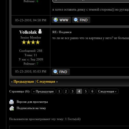
Рейтинг:
6
я хотел оставить девку с темной стороны)) но ругац
05-23-2010, 04:58 PM
Volkolak
RE: Подписи
Senior Member
то ли не все равно что за картинка у него? не больш
Сообщений: 288
Темы: 11
У нас с: Sep 2009
Рейтинг:
7
05-23-2010, 05:03 PM
«
Предыдущая
|
Следующая
»
Страницы (6):
« Предыдущая
1
2
3
4
5
6
Следующая »
Версия для просмотра
Подписаться на тему
Пользователи просматривают эту тему: 1 Гость(ей)