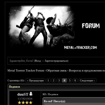
Здравствуйте, Гость! (
Вход
—
Зарегистрироваться
)
Metal Torrent Tracker Forum
›
Обратная связь
›
Вопросы и предложения п
 5
Страницы (6):
« Предыдущая
1
2
3
4
5
6
Следующая »
Подписи
duuST
RE: Подписи
С17H21NO4
Ro-neF Писал(а):