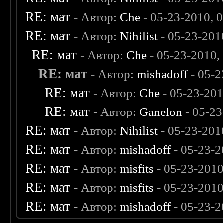
RE: мат
- Автор:
Che
- 05-23-2010, 
RE: мат
- Автор:
Nihilist
- 05-23-201
RE: мат
- Автор:
Che
- 05-23-2010,
RE: мат
- Автор:
mishadoff
- 05-2
RE: мат
- Автор:
Che
- 05-23-201
RE: мат
- Автор:
Ganelon
- 05-23
RE: мат
- Автор:
Nihilist
- 05-23-201
RE: мат
- Автор:
mishadoff
- 05-23-2
RE: мат
- Автор:
misfits
- 05-23-2010
RE: мат
- Автор:
misfits
- 05-23-2010
RE: мат
- Автор:
mishadoff
- 05-23-2