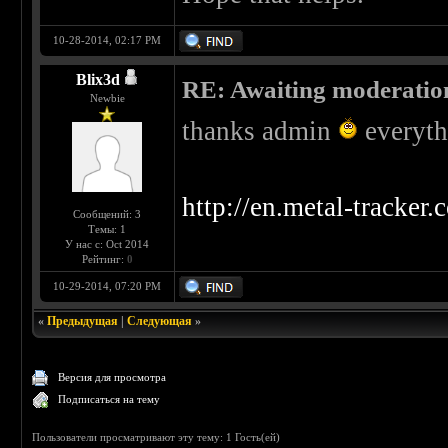
10-28-2014, 02:17 PM
Blix3d
RE: Awaiting moderatio
Newbie
thanks admin
everythi
http://en.metal-tracker
Сообщений: 3
Темы: 1
У нас с: Oct 2014
Рейтинг:
0
10-29-2014, 07:20 PM
«
Предыдущая
|
Следующая
»
Версия для просмотра
Подписаться на тему
Пользователи просматривают эту тему: 1 Гость(ей)