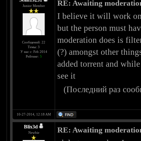
RE: Awaiting moderatio
Junior Member
I believe it will work 
but the person must have
moderation does is filte
Сообщений: 22
Темы: 3
(?) amongst other thing
У нас с: Feb 2014
Рейтинг:
5
added torrent and while 
see it
(Последний раз сооб
10-27-2014, 12:18 AM
Blix3d
RE: Awaiting moderatio
Newbie