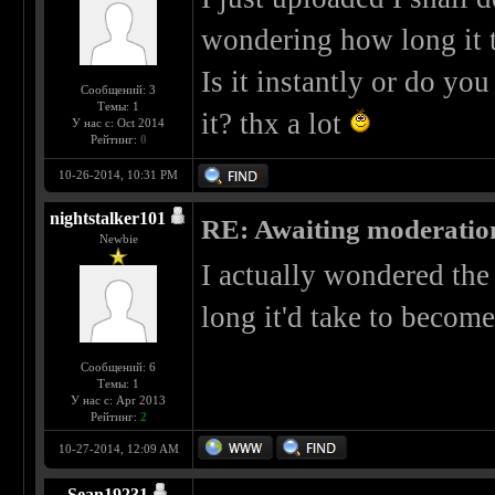
wondering how long it ta
Is it instantly or do yo
Сообщений: 3
Темы: 1
it? thx a lot
У нас с: Oct 2014
Рейтинг:
0
10-26-2014, 10:31 PM
nightstalker101
RE: Awaiting moderatio
Newbie
I actually wondered th
long it'd take to become
Сообщений: 6
Темы: 1
У нас с: Apr 2013
Рейтинг:
2
10-27-2014, 12:09 AM
Sean19231