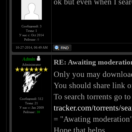
ok but even when I search
Сообщений: 3
Темы: 1
У нас с: Oct 2014
Рейтинг:
0
10-27-2014, 06:49 AM
Admin
RE: Awaiting moderatio
Administrator
Only you may download t
You should share link o
To search torrents go to
Сообщений: 512
Темы: 21
tracker.com/torrents/se
У нас с: Jan 2009
Рейтинг:
30
= "Awating moderation"
Hope that helps.