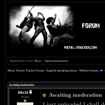
Здравствуйте, Гость! (
Вход
—
Зарегистрироваться
)
Metal Torrent Tracker Forum
›
English-speaking forum
›
Website forums
 0
Awaiting moderation
Blix3d
Awaiting moderation
Newbie
I just uploaded I shall