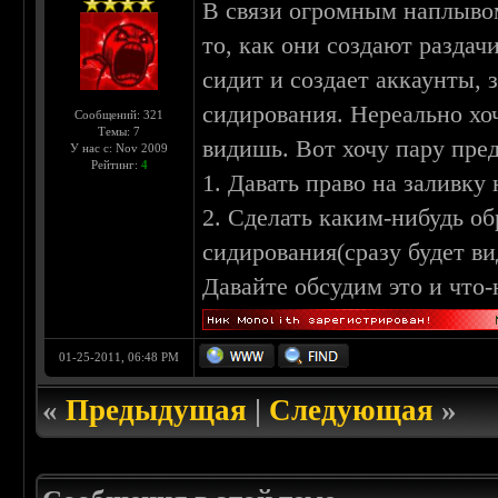
В связи огромным наплывом
то, как они создают раздач
сидит и создает аккаунты, 
сидирования. Нереально хоч
Сообщений: 321
Темы: 7
видишь. Вот хочу пару пре
У нас с: Nov 2009
Рейтинг:
4
1. Давать право на заливку
2. Сделать каким-нибудь о
сидирования(сразу будет ви
Давайте обсудим это и что-
01-25-2011, 06:48 PM
«
Предыдущая
|
Следующая
»