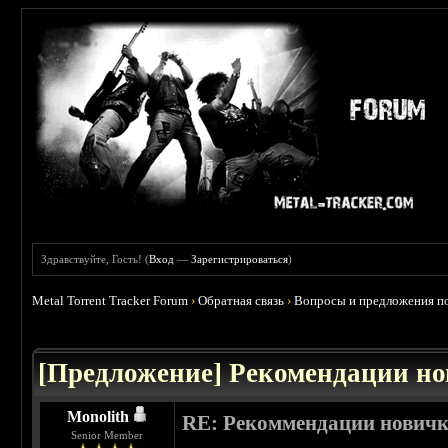
Здравствуйте, Гость! (
Вход
—
Зарегистрироваться
)
Metal Torrent Tracker Forum
›
Обратная связь
›
Вопросы и предложения по
 2.5
[Предложение] Рекомендации н
Monolith
RE: Рекоммендации нович
Senior Member