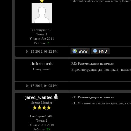
i did notice alice cooper was already there 
Сообщений: 7
Темы: 1
У нас с: Jun 2011
Рейтинг:
2
04-15-2012, 09:22 PM
dubrecords
RE: Рекомендации новичкам
Unregistered
Видеоинструкция для новичков - неплох
04-17-2012, 04:05 PM
jared_wanted
RE: Рекомендации новичкам
Senior Member
RTFM - тоже неплохая инструкция, к сл
Сообщений: 409
Темы: 2
У нас с: Jun 2010
Рейтинг:
35