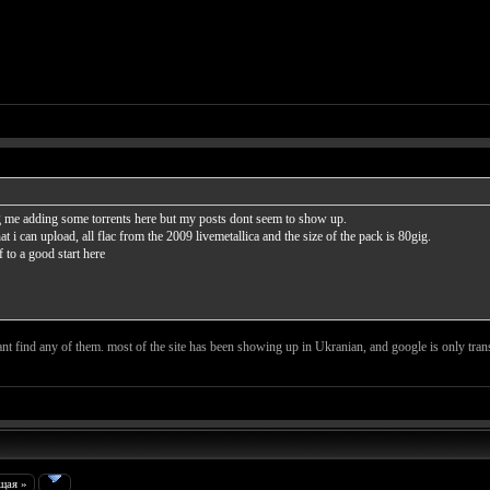
ing me adding some torrents here but my posts dont seem to show up.
t i can upload, all flac from the 2009 livemetallica and the size of the pack is 80gig.
f to a good start here
cant find any of them. most of the site has been showing up in Ukranian, and google is only trans
щая »