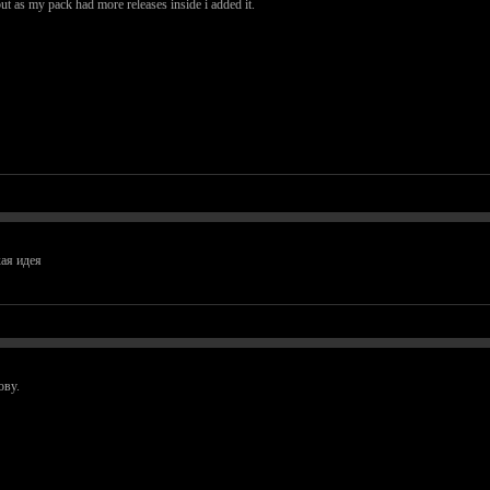
but as my pack had more releases inside i added it.
ая идея
ову.