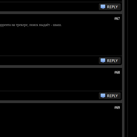
#67
ррента на трекере, поиск выдаёт - шыш.
#68
#69