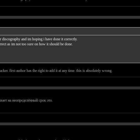
per discography and im hoping i have done it correctly.
rect as im not too sure on how it should be done.
acker. first author has the right to add it at any time. this is absolutely wrong.
вает на неопределённый срок это.