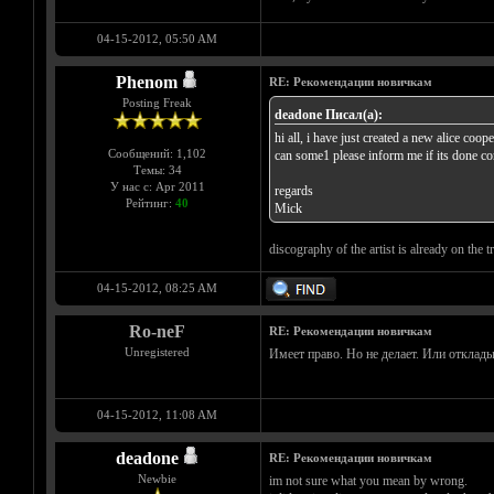
04-15-2012, 05:50 AM
Phenom
RE: Рекомендации новичкам
Posting Freak
deadone Писал(а):
hi all, i have just created a new alice coo
Сообщений: 1,102
can some1 please inform me if its done cor
Темы: 34
У нас с: Apr 2011
regards
Рейтинг:
40
Mick
discography of the artist is already on the tr
04-15-2012, 08:25 AM
Ro-neF
RE: Рекомендации новичкам
Unregistered
Имеет право. Но не делает. Или отклады
04-15-2012, 11:08 AM
deadone
RE: Рекомендации новичкам
Newbie
im not sure what you mean by wrong.