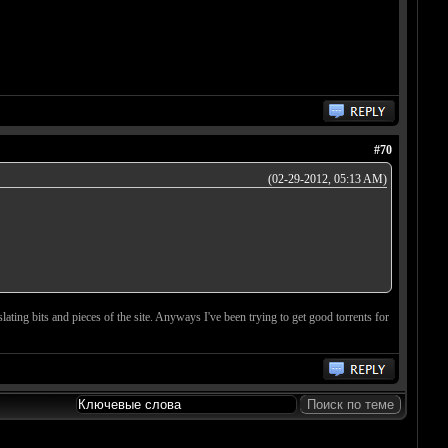
#70
(02-29-2012, 05:13 AM)
lating bits and pieces of the site. Anyways I've been trying to get good torrents for