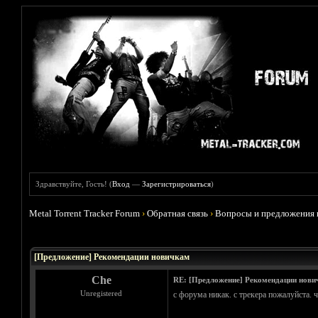
Здравствуйте, Гость! (
Вход
—
Зарегистрироваться
)
Metal Torrent Tracker Forum
›
Обратная связь
›
Вопросы и предложения 
Голосов: 4 - Средняя оценка: 2.5
1
2
3
4
5
[Предложение] Рекомендации новичкам
Che
RE: [Предложение] Рекомендации нови
Unregistered
с форума никак. с трекера пожалуйста. 