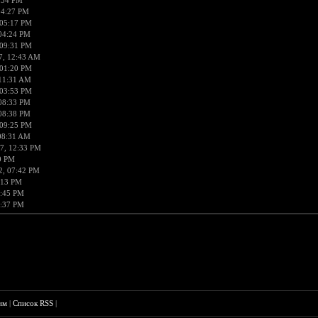
:54 PM
04:27 PM
 05:17 PM
04:24 PM
 09:31 PM
7, 12:43 AM
 01:20 PM
 11:31 AM
 03:53 PM
08:33 PM
08:38 PM
 09:25 PM
08:31 AM
7, 12:33 PM
0 PM
2, 07:42 PM
:13 PM
6:45 PM
1:37 PM
им
|
Список RSS
|