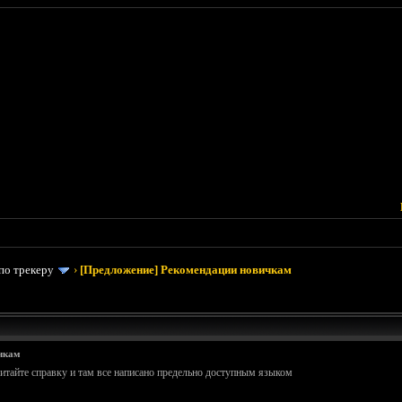
по трекеру
›
[Предложение] Рекомендации новичкам
чкам
читайте справку и там все написано предельно доступным языком