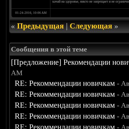
качай на здоровье, никто не запрещает и не ограничи
01-24-2016, 10:06 AM
«
Предыдущая
|
Следующая
»
Сообщения в этой теме
[Предложение] Рекомендации нов
AM
RE: Рекоммендации новичкам
- А
RE: Рекоммендации новичкам
- А
RE: Рекоммендации новичкам
- А
RE: Рекоммендации новичкам
- А
RE: Рекоммендации новичкам
- А