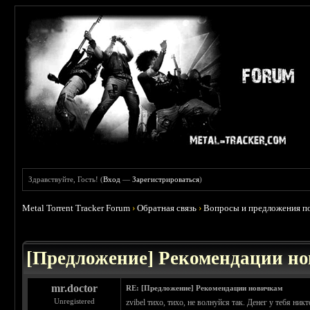
Здравствуйте, Гость! (
Вход
—
Зарегистрироваться
)
Metal Torrent Tracker Forum
›
Обратная связь
›
Вопросы и предложения по
 2.5
[Предложение] Рекомендации н
mr.doctor
RE: [Предложение] Рекомендации новичкам
Unregistered
zvibel тихо, тихо, не волнуйся так. Денег у тебя ни