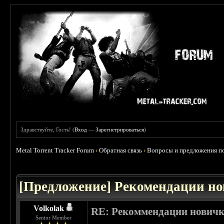
Здравствуйте, Гость! (
Вход
—
Зарегистрироваться
)
Metal Torrent Tracker Forum
›
Обратная связь
›
Вопросы и предложения по
 2.5
[Предложение] Рекомендации н
Volkolak
RE: Рекоммендации нович
Senior Member