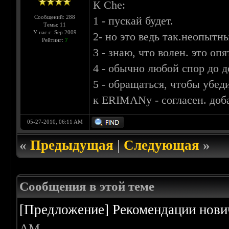
К Che:
Сообщений: 288
1 - пускай будет.
Темы: 11
У нас с: Sep 2009
2- но это ведь так.неопытн
Рейтинг:
7
3 - знаю, что волен. это опя
4 - обычно любой спор до д
5 - обращаться, чтобы убед
к ERIMANу - согласен. доб
05-27-2010, 06:11 AM
«
Предыдущая
|
Следующая
»
Сообщения в этой теме
[Предложение] Рекомендации нов
AM