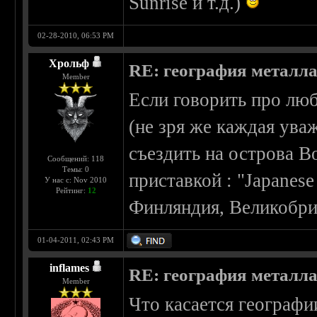
Sunrise и т.д.)
02-28-2010, 06:53 PM
Хрольф
RE: география металл
Member
Если говорить про люб
(не зря же каждая ува
съездить на острова В
Сообщений: 118
Темы: 0
приставкой : "Japanese
У нас с: Nov 2010
Рейтинг:
12
Финляндия, Великобри
01-04-2011, 02:43 PM
inflames
RE: география металл
Member
Что касается географи