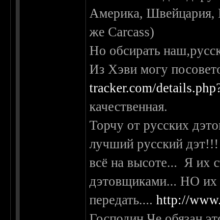
Америка, Швейцария, 
же Carcass)
Но обсирать наш,русск
Из Хэви могу посовет
tracker.com/details.ph
качественная.
Торчу от русских дэт
лучший русский дэт!!!
всё на высоте... Я их 
дэтовщиками... НО их
передать....
http://www
Господин Че обязан эт