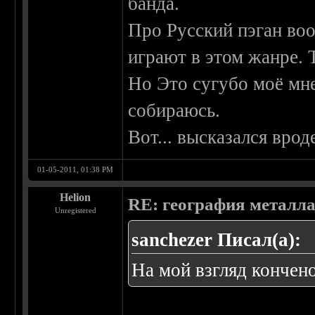
банда.
Про Русский пэган во
играют в этом жанре. 
Но Это сугубо моё мне
собираюсь.
Вот... высказался врод
01-05-2011, 01:38 PM
Helion
RE: география металл
Unregistered
sanchezer Писал(а):
На мой взгляд кончен