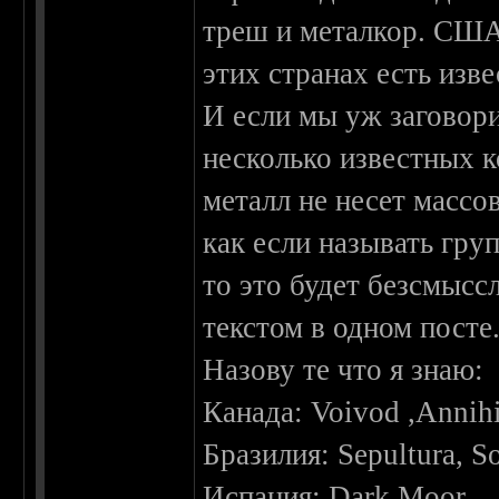
треш и металкор. США 
этих странах есть изв
И если мы уж заговори
несколько известных к
металл не несет массо
как если называть гру
то это будет безсмысс
текстом в одном посте
Назову те что я знаю:
Канада: Voivod ,Annihi
Бразилия: Sepultura, So
Испания: Dark Moor