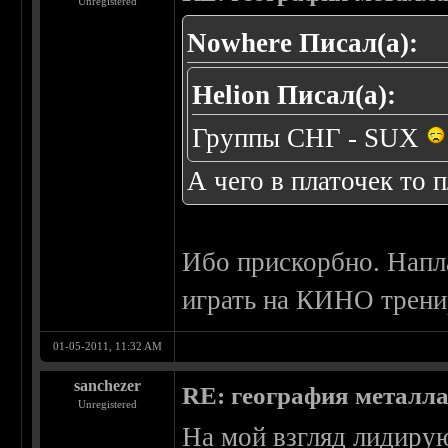
Unregistered
Nowhere Писал(а):
Helion Писал(а):
Группы СНГ - SUX
А чего в платочек то 
Ибо прискорбно. Напла
играть на КИНО тренир
01-05-2011, 11:32 AM
sanchezer
RE: география металл
Unregistered
На мой взгляд лидиру