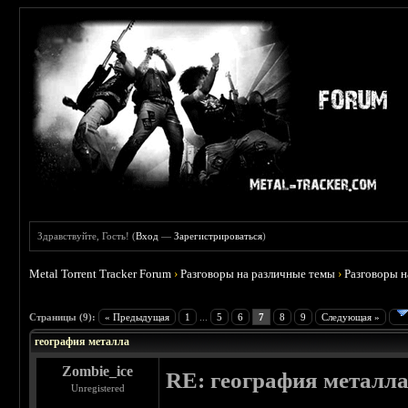
Здравствуйте, Гость! (
Вход
—
Зарегистрироваться
)
Metal Torrent Tracker Forum
›
Разговоры на различные темы
›
Разговоры 
 5
Страницы (9):
« Предыдущая
1
...
5
6
7
8
9
Следующая »
география металла
Zombie_ice
RE: география металл
Unregistered