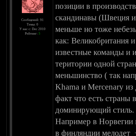
позиции в производств
скандинавы (Швеция и
Сообщений: 91
Темы: 0
меньше но тоже небезы
У нас с: Dec 2010
Рейтинг:
5
как: Великобритания и
известные команды и и
територии одной стра
меньшинство ( так на
Khama и Mercenary из 
факт что есть страны 
доминирующий стиль.
Например в Норвегии 
в финляндии мелодет +