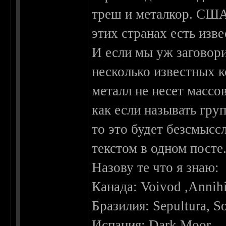
треш и металкор. США 
этих странах есть изв
И если мы уж заговори
несколько известных к
металл не несет массо
как если называть гру
то это будет безсмысс
текстом в одном посте
Назову те что я знаю:
Канада: Voivod ,Annihi
Бразилия: Sepultura, So
Испания: Dark Moor