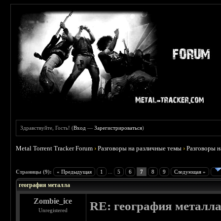
Здравствуйте, Гость! (
Вход
—
Зарегистрироваться
)
Metal Torrent Tracker Forum
›
Разговоры на различные темы
›
Разговоры 
 5
Страницы (9):
« Предыдущая
1
...
5
6
7
8
9
Следующая »
география металла
Zombie_ice
RE: география металл
Unregistered