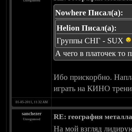
Unregistered
Nowhere Писал(а):
Helion Писал(а):
Группы СНГ - SUX
А чего в платочек то 
Ибо прискорбно. Напла
играть на КИНО тренир
01-05-2011, 11:32 AM
sanchezer
RE: география металл
Unregistered
На мой взгляд лидиру