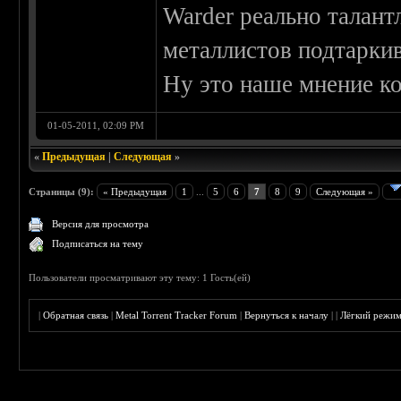
Warder реально талант
металлистов подтарки
Ну это наше мнение к
01-05-2011, 02:09 PM
«
Предыдущая
|
Следующая
»
Страницы (9):
« Предыдущая
1
...
5
6
7
8
9
Следующая »
Версия для просмотра
Подписаться на тему
Пользователи просматривают эту тему: 1 Гость(ей)
|
Обратная связь
|
Metal Torrent Tracker Forum
|
Вернуться к началу
|
|
Лёгкий режи