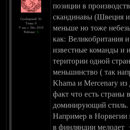
позиции в производств
скандинавы (Швеция и
Сообщений: 91
Темы: 0
меньше но тоже небезы
У нас с: Dec 2010
Рейтинг:
5
как: Великобритания и
известные команды и и
територии одной стра
меньшинство ( так на
Khama и Mercenary из 
факт что есть страны 
доминирующий стиль.
Например в Норвегии 
в финляндии мелодет +