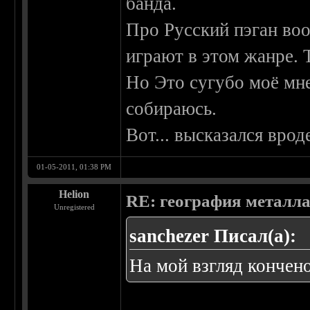
банда.
Про Русский пэган во
играют в этом жанре. 
Но Это сугубо моё мне
собираюсь.
Вот... высказался врод
01-05-2011, 01:38 PM
Helion
RE: география металл
Unregistered
sanchezer Писал(а):
На мой взгляд кончен