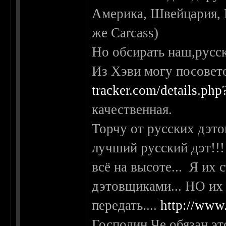
Америка, Швейцария, 
же Carcass)
Но обсирать наш,русск
Из Хэви могу посовет
tracker.com/details.ph
качественная.
Торчу от русских дэт
лучший русский дэт!!!
всё на высоте... Я их 
дэтовщиками... НО их
передать....
http://www
Господин Че обязан эт