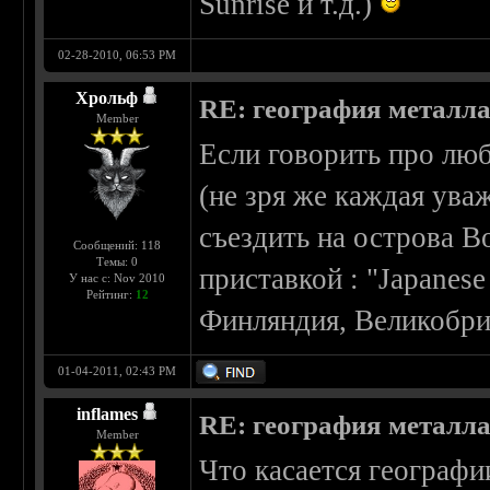
Sunrise и т.д.)
02-28-2010, 06:53 PM
Хрольф
RE: география металл
Member
Если говорить про люб
(не зря же каждая ува
съездить на острова В
Сообщений: 118
Темы: 0
приставкой : "Japanese
У нас с: Nov 2010
Рейтинг:
12
Финляндия, Великобри
01-04-2011, 02:43 PM
inflames
RE: география металл
Member
Что касается географи