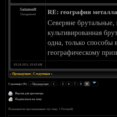
Satansoft
RE: география металл
Unregistered
Северяне брутальные, 
культивированная брут
одна, только способы
географическому приз
03-24-2011, 03:43 AM
«
Предыдущая
|
Следующая
»
Страницы (9):
« Предыдущая
1
...
5
6
7
8
9
Версия для просмотра
Подписаться на тему
Пользователи просматривают эту тему: 1 Гость(ей)