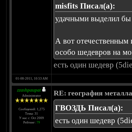
misfits Писал(а):
удачными выделил бы
А вот отечественным 
особо шедевров на мо
есть один шедевр (5die
01-08-2011, 10:53 AM
zzashpaupat
RE: география металл
Administrator
ГВОЗДЬ Писал(а):
Сообщений: 1,275
Темы: 31
У нас с: Oct 2009
есть один шедевр (5di
Рейтинг:
79