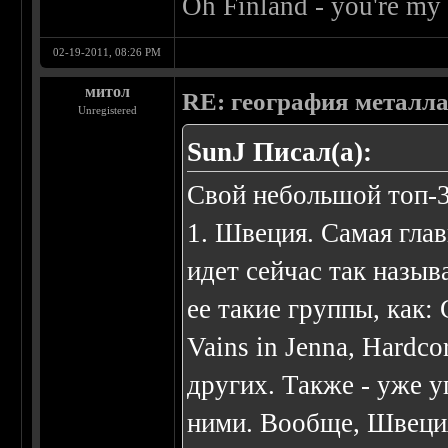
Oh Finland - you're my 
02-19-2011, 08:26 PM
митол
RE: география металл
Unregistered
SunJ Писал(а):
Свой небольшой топ-
1. Швеция. Самая глав
идет сейчас так назыв
ее такие группы, как:
Vains in Jenna, Hardc
других. Также - уже у
ними. Вообще, Швеция