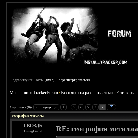
Здравствуйте, Гость! (
Вход
—
Зарегистрироваться
)
Metal Torrent Tracker Forum
›
Разговоры на различные темы
›
Разговоры 
 5
Страницы (9):
« Предыдущая
1
...
5
6
7
8
9
география металла
ГВОЗДЬ
RE: география металл
Unregistered