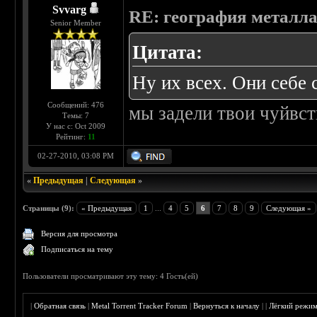
Svvarg
RE: география металл
Senior Member
Цитата:
Ну их всех. Они себе 
Сообщений: 476
мы задели твои чуйвс
Темы: 7
У нас с: Oct 2009
Рейтинг:
11
02-27-2010, 03:08 PM
«
Предыдущая
|
Следующая
»
Страницы (9):
« Предыдущая
1
...
4
5
6
7
8
9
Следующая »
Версия для просмотра
Подписаться на тему
Пользователи просматривают эту тему: 4 Гость(ей)
|
Обратная связь
|
Metal Torrent Tracker Forum
|
Вернуться к началу
|
|
Лёгкий режи