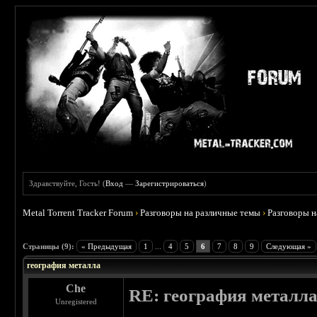
Здравствуйте, Гость! (
Вход
—
Зарегистрироваться
)
Metal Torrent Tracker Forum
›
Разговоры на различные темы
›
Разговоры 
 5
Страницы (9):
« Предыдущая
1
...
4
5
6
7
8
9
Следующая »
география металла
Che
RE: география металл
Unregistered