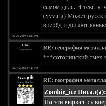
самом деле. И тексты 
(Svvarg) Может русски
вперёд и делают явные
02-26-2010, 02:31 PM
Che
RE: география металл
Unregistered
***сотонинский смех 
02-26-2010, 02:42 PM
Svvarg
RE: география металл
Senior Member
Zombie_ice Писал(а)
Но эти вырвались впе