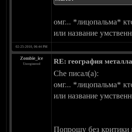
омг... *лицопальма* к
или название умствен
02-25-2010, 06:44 PM
Zombie_ice
RE: география металл
Unregistered
Che писал(а):
омг... *лицопальма* к
или название умствен
Попрошу без критики 