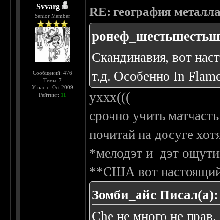
Svvarg
RE: география металл
Senior Member
ронеф_шестьшестьше
Скандинавия, вот нас
т.д. Особенно In Flame
Сообщений: 476
Темы: 7
У нас с: Oct 2009
уххх(((
Рейтинг:
11
срочно учить матчасть
почитай на досуге хот
*мелодэт и дэт ощути
**США вот настоящий 
Зомби_айс Писал(а):
Che не много не прав.