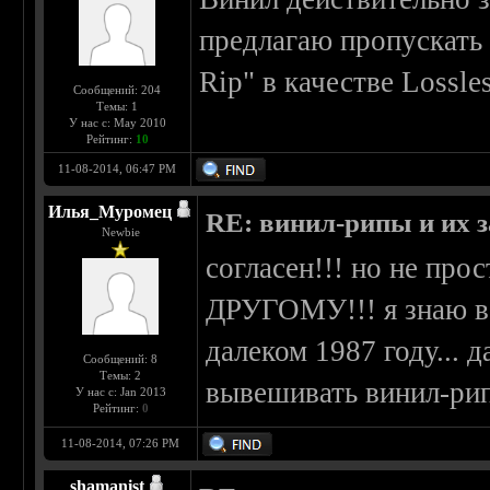
предлагаю пропускать 
Rip" в качестве Lossl
Сообщений: 204
Темы: 1
У нас с: May 2010
Рейтинг:
10
11-08-2014, 06:47 PM
Илья_Муромец
RE: винил-рипы и их з
Newbie
согласен!!! но не пр
ДРУГОМУ!!! я знаю в 
далеком 1987 году... д
Сообщений: 8
Темы: 2
вывешивать винил-рип
У нас с: Jan 2013
Рейтинг:
0
11-08-2014, 07:26 PM
shamanist