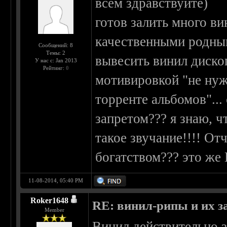
всем здравствуйте)
готов залить много в
качественными родным
Сообщений: 8
Темы: 2
вывесить винил диског
У нас с: Jan 2013
Рейтинг:
0
мотивировкой "не ну
торренте альбомов"...
запретом??? я знаю, ч
такое звучание!!!! От
богатством??? это ж
11-08-2014, 05:40 PM
Roker1648
RE: винил-рипы и их з
Member
Винил действительно з