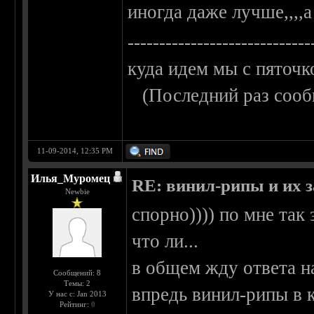
иногда даже лучше,,,,а
-----------------------------
куда идем мы с пяточк
(Последний раз сооб
11-09-2014, 12:35 PM
Илья_Муромец
RE: винил-рипы и их з
Newbie
спорно)))) по мне так
что ли...
в общем жду ответа н
Сообщений: 8
Темы: 2
впредь винил-рипы в к
У нас с: Jan 2013
Рейтинг:
0