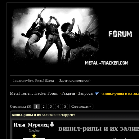
Здравствуйте, Гость! (
Вход
—
Зарегистрироваться
)
Metal Torrent Tracker Forum
›
Раздачи
›
Запросы
›
винил-рипы и их за
 0
Страницы (5):
1
2
3
4
5
Следующая »
винил-рипы и их заливка на торрент
Илья_Муромец
винил-рипы и их залив
Newbie