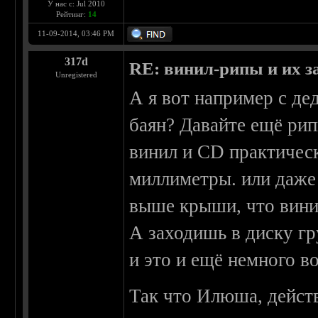
У нас с: Jul 2010
Рейтинг:
14
11-09-2014, 03:46 PM
317d
RE: винил-рипы и их з
Unregistered
А я вот например с де
баян? Давайте ещё ри
винил и CD практическ
миллиметры. или даже
выше крыши, что винил
А заходишь в диску г
и это и ещё немного во
Так что Илюша, действ