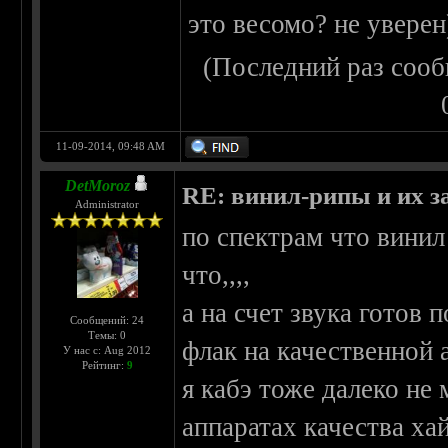
это весомо? не уверен
(Последний раз сооб
11-09-2014, 09:48 AM
DetMoroz
RE: винил-рипы и их з
Administrator
по спектрам что винил
что,,,,
а на счет звука готов
Сообщений: 24
Темы: 0
флак на качественной 
У нас с: Aug 2012
Рейтинг:
9
я кабэ тоже далеко не
аппаратах качества хай