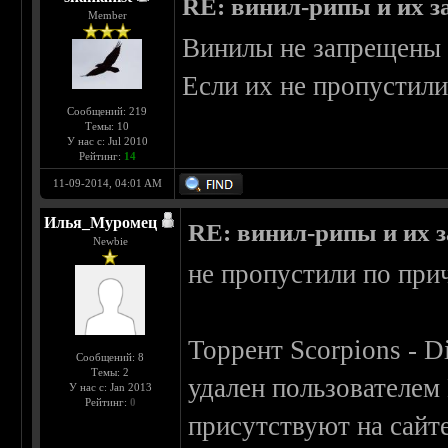
RE: винил-рипы и их з
Member
Винилы не запрещены н
Если их не пропустил
Сообщений: 219
Темы: 10
У нас с: Jul 2010
Рейтинг:
14
11-09-2014, 04:01 AM
Илья_Муромец
RE: винил-рипы и их з
Newbie
не пропустили по при
Торрент Scorpions - D
Сообщений: 8
Темы: 2
удален пользователем
У нас с: Jan 2013
Рейтинг:
0
присутствуют на сайте,