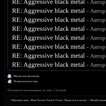
RE: Aggressive black metal
- Автор
RE: Aggressive black metal
- Автор
RE: Aggressive black metal
- Автор
RE: Aggressive black metal
- Автор
RE: Aggressive black metal
- Автор
RE: Aggressive black metal
- Автор
RE: Aggressive black metal
- Автор
RE: Aggressive black metal
- Автор
Версия для просмотра
Подписаться на тему
Пользователи просматривают эту тему: 2 Гость(ей)
|
Обратная связь
|
Metal Torrent Tracker Forum
|
Вернуться к началу
|
|
Лёгкий режи