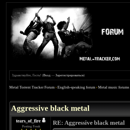
Здравствуйте, Гость! (
Вход
—
Зарегистрироваться
)
Metal Torrent Tracker Forum
›
English-speaking forum
›
Metal music forums
 0
Aggressive black metal
tears_of_fire
RE: Aggressive black metal
Posting Freak