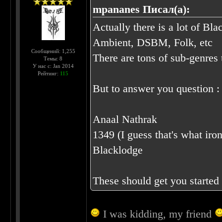
mpananes Писал(а):
Actually there is a lot of Bla
Ambient, DSBM, Folk, etc
Сообщений: 1,255
There are tons of sub-genres
Темы: 8
У нас с: Jan 2014
Рейтинг:
115
But to answer you question :
Anaal Nathrak
1349 (I guess that's what iro
Blacklodge
These should get you started
I was kidding, my friend