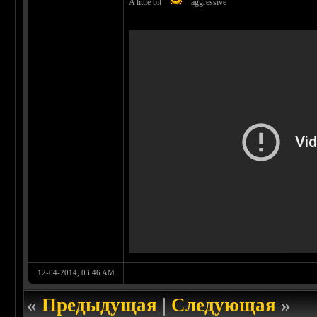
A little bit
aggressive
12-04-2014, 03:46 AM
«
Предыдущая
|
Следующая
»