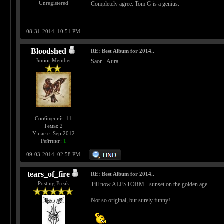
Unregistered
Completely agree. Tom G is a genius.
08-31-2014, 10:51 PM
Bloodshed
RE: Best Album for 2014..
Junior Member
Saor - Aura
Сообщений: 11
Темы: 2
У нас с: Sep 2012
Рейтинг:
1
09-03-2014, 02:58 PM
tears_of_fire
RE: Best Album for 2014..
Posting Freak
Till now ALESTORM - sunset on the golden age
Not so original, but surely funny!