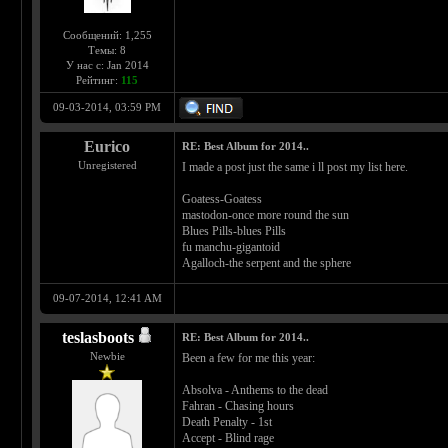
Сообщений: 1,255
Темы: 8
У нас с: Jan 2014
Рейтинг:
115
09-03-2014, 03:59 PM
Eurico
RE: Best Album for 2014..
Unregistered
I made a post just the same i ll post my list here.
Goatess-Goatess
mastodon-once more round the sun
Blues Pills-blues Pills
fu manchu-gigantoid
Agalloch-the serpent and the sphere
09-07-2014, 12:41 AM
teslasboots
RE: Best Album for 2014..
Newbie
Been a few for me this year:
Absolva - Anthems to the dead
Fahran - Chasing hours
Death Penalty - 1st
Accept - Blind rage