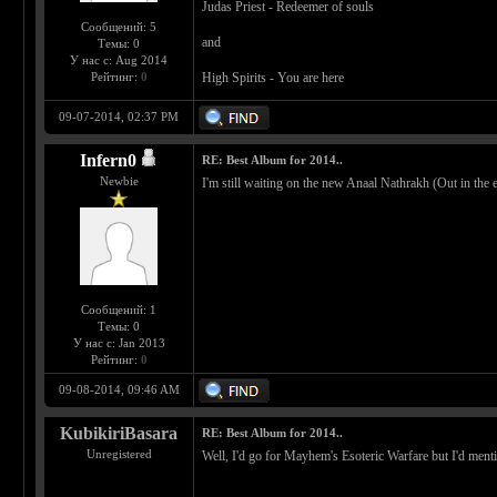
Judas Priest - Redeemer of souls
Сообщений: 5
and
Темы: 0
У нас с: Aug 2014
Рейтинг:
0
High Spirits - You are here
09-07-2014, 02:37 PM
Infern0
RE: Best Album for 2014..
Newbie
I'm still waiting on the new Anaal Nathrakh (Out in the 
Сообщений: 1
Темы: 0
У нас с: Jan 2013
Рейтинг:
0
09-08-2014, 09:46 AM
KubikiriBasara
RE: Best Album for 2014..
Unregistered
Well, I'd go for Mayhem's Esoteric Warfare but I'd men