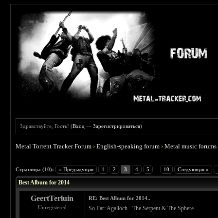
Здравствуйте, Гость! (
Вход
—
Зарегистрироваться
)
Metal Torrent Tracker Forum
›
English-speaking forum
›
Metal music forums
 4
Страницы (10):
« Предыдущая
1
2
3
4
5
...
10
Следующая »
Best Album for 2014
GeertTerluin
RE: Best Album for 2014..
Unregistered
So Far: Agalloch ‎- The Serpent & The Sphere.