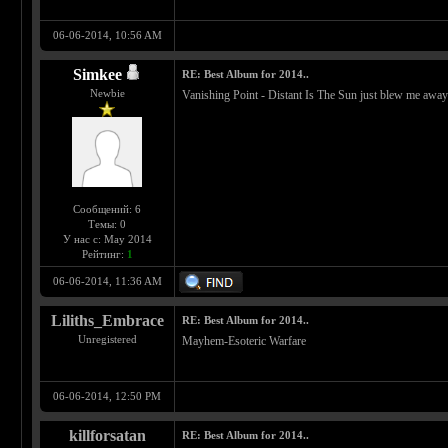
06-06-2014, 10:56 AM
Simkee
RE: Best Album for 2014..
Newbie
Vanishing Point - Distant Is The Sun just blew me away
Сообщений: 6
Темы: 0
У нас с: May 2014
Рейтинг:
1
06-06-2014, 11:36 AM
Liliths_Embrace
RE: Best Album for 2014..
Unregistered
Mayhem-Esoteric Warfare
06-06-2014, 12:50 PM
killforsatan
RE: Best Album for 2014..