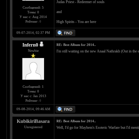
Judas Priest - Redeemer of souls
Сообщений: 5
and
Темы: 0
У нас с: Aug 2014
Рейтинг:
0
High Spirits - You are here
09-07-2014, 02:37 PM
Infern0
RE: Best Album for 2014..
Newbie
I'm still waiting on the new Anaal Nathrakh (Out in the 
Сообщений: 1
Темы: 0
У нас с: Jan 2013
Рейтинг:
0
09-08-2014, 09:46 AM
KubikiriBasara
RE: Best Album for 2014..
Unregistered
Well, I'd go for Mayhem's Esoteric Warfare but I'd men