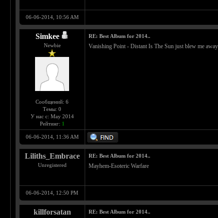
06-06-2014, 10:56 AM
Simkee
RE: Best Album for 2014..
Newbie
Vanishing Point - Distant Is The Sun just blew me away
Сообщений: 6
Темы: 0
У нас с: May 2014
Рейтинг:
1
06-06-2014, 11:36 AM
Liliths_Embrace
RE: Best Album for 2014..
Unregistered
Mayhem-Esoteric Warfare
06-06-2014, 12:50 PM
killforsatan
RE: Best Album for 2014..