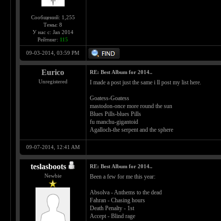
Сообщений: 1,255
Темы: 8
У нас с: Jan 2014
Рейтинг:
115
09-03-2014, 03:59 PM
Eurico
RE: Best Album for 2014..
Unregistered
I made a post just the same i ll post my list here.
Goatess-Goatess
mastodon-once more round the sun
Blues Pills-blues Pills
fu manchu-gigantoid
Agalloch-the serpent and the sphere
09-07-2014, 12:41 AM
teslasboots
RE: Best Album for 2014..
Newbie
Been a few for me this year:
Absolva - Anthems to the dead
Fahran - Chasing hours
Death Penalty - 1st
Accept - Blind rage