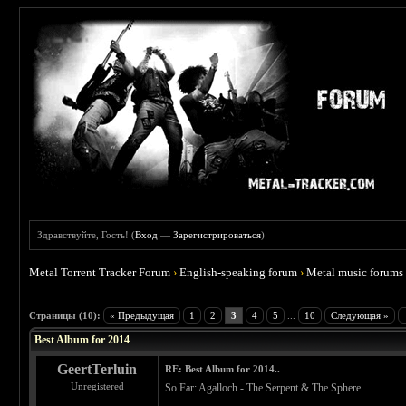
Здравствуйте, Гость! (
Вход
—
Зарегистрироваться
)
Metal Torrent Tracker Forum
›
English-speaking forum
›
Metal music forums
 4
Страницы (10):
« Предыдущая
1
2
3
4
5
...
10
Следующая »
Best Album for 2014
GeertTerluin
RE: Best Album for 2014..
Unregistered
So Far: Agalloch ‎- The Serpent & The Sphere.