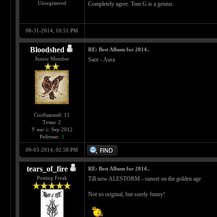
Unregistered
Completely agree. Tom G is a genius.
08-31-2014, 10:51 PM
Bloodshed
RE: Best Album for 2014..
Junior Member
Saor - Aura
Сообщений: 11
Темы: 2
У нас с: Sep 2012
Рейтинг:
1
09-03-2014, 02:58 PM
tears_of_fire
RE: Best Album for 2014..
Posting Freak
Till now ALESTORM - sunset on the golden age
Not so original, but surely funny!