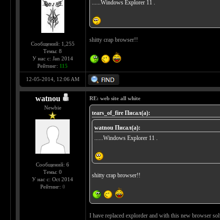
......Windows Explorer 11 .
shitty crap browser!!
Сообщений: 1,255
Темы: 8
У нас с: Jan 2014
Рейтинг:
115
12-05-2014, 12:06 AM
watnou
RE: web site all white
Newbie
tears_of_fire Писал(а):
watnou Писал(а):
......Windows Explorer 11 .
Сообщений: 6
Темы: 0
shitty crap browser!!
У нас с: Oct 2014
Рейтинг:
0
I have replaced explorder and with this new browser sol