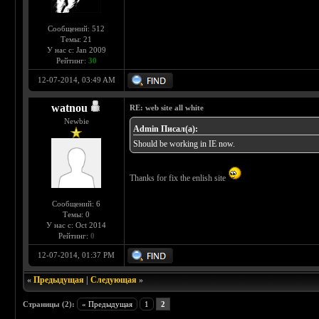
Сообщений: 512
Темы: 21
У нас с: Jan 2009
Рейтинг:
30
12-07-2014, 03:49 AM
watnou
RE: web site all white
Newbie
Admin Писал(а):
Should be working in IE now.
Thanks for fix the enlish site
Сообщений: 6
Темы: 0
У нас с: Oct 2014
Рейтинг:
0
12-07-2014, 01:37 PM
«
Предыдущая
|
Следующая
»
Страницы (2):
« Предыдущая
1
2