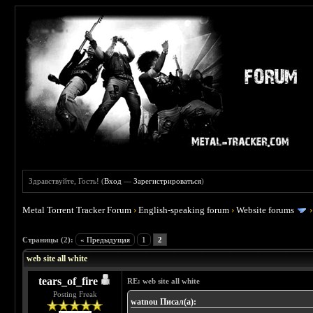
Здравствуйте, Гость! (
Вход
—
Зарегистрироваться
)
Metal Torrent Tracker Forum
›
English-speaking forum
›
Website forums
 0
Страницы (2):
« Предыдущая
1
2
web site all white
tears_of_fire
RE: web site all white
Posting Freak
watnou Писал(а):