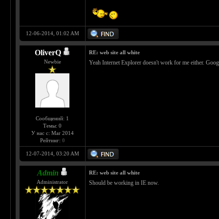
12-06-2014, 01:02 AM
OliverQ
RE: web site all white
Newbie
Yeah Internet Explorer doesn't work for me either. Goo
Сообщений: 1
Темы: 0
У нас с: Mar 2014
Рейтинг:
0
12-07-2014, 03:20 AM
Admin
RE: web site all white
Administrator
Should be working in IE now.