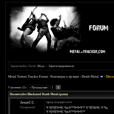
Здравствуйте, Гость! (
Вход
—
Зарегистрироваться
)
Metal Torrent Tracker Forum
›
Разговоры о музыке
›
Death Metal
›
Посо
 1.5
Страницы (2):
« Предыдущая
1
2
Посоветуйте Blackened Death Metal группу
JesseCC
דירות דיסקרטיות בחיפה
Unregistered
Ч ЧўЧЁЧ•ЧЄ ЧњЧ™Ч•Ч•Ч™ Ч‘ЧЁЧћЧЄ Ч’Чџ
Ч ЧўЧЁЧ•ЧЄ ЧњЧ™Ч•Ч•Ч™