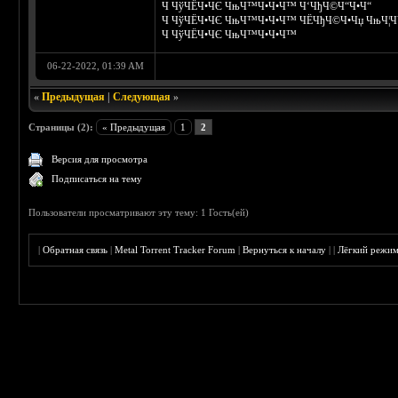
Ч ЧўЧЁЧ•ЧЄ ЧњЧ™Ч•Ч•Ч™ Ч‘ЧђЧ©Ч“Ч•Ч“
Ч ЧўЧЁЧ•ЧЄ ЧњЧ™Ч•Ч•Ч™ ЧЁЧђЧ©Ч•Чџ ЧњЧ¦
Ч ЧўЧЁЧ•ЧЄ ЧњЧ™Ч•Ч•Ч™
06-22-2022, 01:39 AM
«
Предыдущая
|
Следующая
»
Страницы (2):
« Предыдущая
1
2
Версия для просмотра
Подписаться на тему
Пользователи просматривают эту тему: 1 Гость(ей)
|
Обратная связь
|
Metal Torrent Tracker Forum
|
Вернуться к началу
|
|
Лёгкий режи